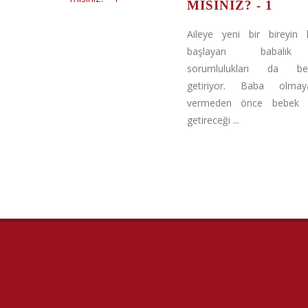
MISINIZ? - 1
Aileye yeni bir bireyin ka
başlayan babalık 
sorumlulukları da ber
getiriyor. Baba olma
vermeden önce bebek b
getireceği ...