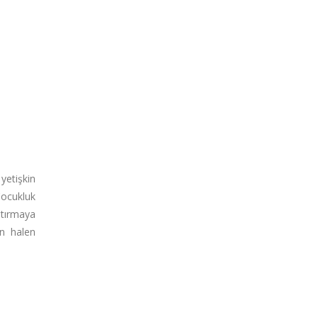
etişkin
Çocukluk
tırmaya
ın halen