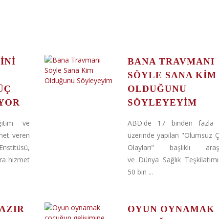
INI
BANA TRAVMANI
SÖYLE SANA KIM
ÜÇ
OLDUĞUNU
YOR
SÖYLEYEYIM
ğitim ve
ABD'de 17 binden fazla y
met veren
üzerinde yapılan "Olumsuz 
nstitüsü,
Olayları" başlıklı araş
ra hizmet
ve Dünya Sağlık Teşkilatım
50 bin ...
AZIR
OYUN OYNAMAK