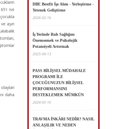
cukların
DBE Bestfit İşe Alım - Yerleştirme -
65'i ise
Yetenek Geliştirme
 çocukla
2026-02-16
 ve aşırı
alabalık
İş Yerinde Ruh Sağlığını
tomları,
Önemsemek ve Psikolojik
mptomlar
Potansiyeli Artırmak
2025-09-13
PASS BİLİŞSEL MÜDAHALE
PROGRAMI İLE
ÇOCUĞUNUZUN BİLİŞSEL
olayları
PERFORMANSINI
ını daha
DESTEKLEMEK MÜMKÜN
2024-05-10
TRAVMA İNKÂRI NEDİR? NASIL
ANLAŞILIR VE NEDEN