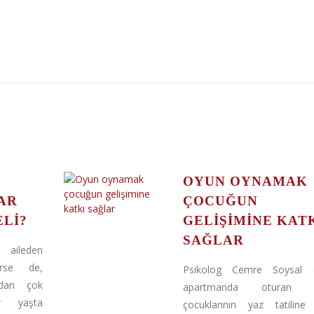
OYUN OYNAMAK
AR
ÇOCUĞUN
LI?
GELIŞIMINE KAT
SAĞLAR
, aileden
erse de,
Psikolog Cemre Soysal öz
ından çok
apartmanda oturan ail
ir yaşta
çocuklarının yaz tatiline 