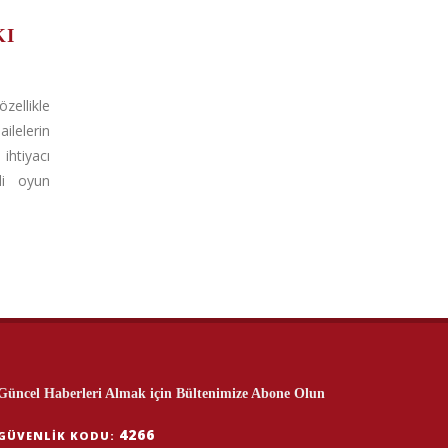
KI
ellikle
elerin
ihtiyacı
li oyun
Güncel Haberleri Almak için Bültenimize Abone Olun
4266
GÜVENLIK KODU: