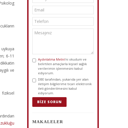
Psikolog
cukların
, uykuya
ken;
6-11
Aydınlatma Metni
’ni okudum ve
dikkatin
belirtilen amaçlarla kişisel sağlık
verilerimin işlenmesini kabul
ygılı ve
ediyorum.
DBE tarafından, yukarıda yer alan
iletişim bilgilerime ticari elektronik
ileti gönderilmesini kabul
fiziksel
ediyorum.
BIZE SORUN
 ardından
MAKALELER
zukluğu