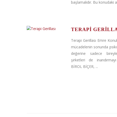
başlamalıdır. Bu konudaki ası
TERAPI GERILLA
Terapi Gerillası Emre Konuk,
mücadelenin sonunda psiko
değerine sadece bireyle
şirketleri de inandırmayı
BİROL BİÇER, ...