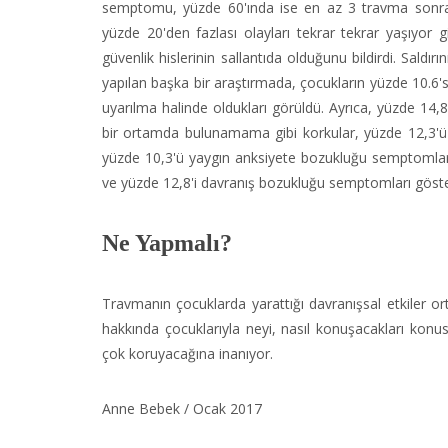
semptomu, yüzde 60'ında ise en az 3 travma sonrası
yüzde 20'den fazlası olayları tekrar tekrar yaşıyor gi
güvenlik hislerinin sallantıda olduğunu bildirdi. Sald
yapılan başka bir araştırmada, çocukların yüzde 10.6'sın
uyarılma halinde oldukları görüldü. Ayrıca, yüzde 14,
bir ortamda bulunamama gibi korkular, yüzde 12,3'ü 
yüzde 10,3'ü yaygın anksiyete bozukluğu semptomları
ve yüzde 12,8'i davranış bozukluğu semptomları göste
Ne Yapmalı?
Travmanın çocuklarda yarattığı davranışsal etkiler or
hakkında çocuklarıyla neyi, nasıl konuşacakları konu
çok koruyacağına inanıyor.
Anne Bebek / Ocak 2017