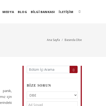
MEDYA
BLOG
BİLGİ BANKASI
İLETIŞIM
Ana Sayfa
Basında Dbe
BIZE SORUN
 panik,
mız için
erindeki