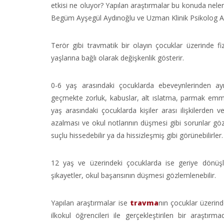
etkisi ne oluyor? Yapılan araştırmalar bu konuda nele
Begüm Ayşegül Aydınoğlu ve Uzman Klinik Psikolog Ayşe
Terör gibi travmatik bir olayın çocuklar üzerinde fizi
yaşlarına bağlı olarak değişkenlik gösterir.
0-6 yaş arasındaki çocuklarda ebeveynlerinden ayrı
geçmekte zorluk, kabuslar, alt ıslatma, parmak emme 
yaş arasındaki çocuklarda kişiler arası ilişkilerden v
azalması ve okul notlarının düşmesi gibi sorunlar gözl
suçlu hissedebilir ya da hissizleşmiş gibi görünebilirler.
12 yaş ve üzerindeki çocuklarda ise geriye dönüşler
şikayetler, okul başarısının düşmesi gözlemlenebilir.
Yapılan araştırmalar ise
travma
nın çocuklar üzerinde
ilkokul öğrencileri ile gerçekleştirilen bir araşt