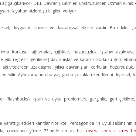
ri açığa çıkarıyor? DBE Davranış Bilimleri Enstitüsünden Uzman Klinik 
n Kayahan bizlere şu bilgileri veriyor.
ksel, duygusal, zihinsel ve davranışsal etkileri vardır. Bu etkiler ço
lma korkusu, ağlamalar, çığlıklar, huzursuzluk, iştahın azalması
gibi regresif (gerileme) davranışlar ve karanlık korkusu görülebilir
e aktivitelerden uzaklaşma, yıkıcı davranışlar, korkular, huzursuzluk, 
enebilir. Aynı zamanda bu yaş grubu çocukları kendilerini depresif, ka
 (flashbacks), iştah ve uyku problemleri, gerginlik, geri çekilme, 
 yarattığı etkileri kanıtlar nitelikte. Pentagon'da 11 Eylül saldırısının
ırmada; çocukların yüzde 73'ünde en az bir
travma sonrası stres bo