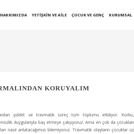
HAKKIMIZDA
YETIŞKIN VE AILE
ÇOCUK VE GENÇ
KURUMSAL
ARMALINDAN KORUYALIM
anılan şiddet ve travmatik süreç tüm toplumu etkiliyor. Korku,
nsizlik duygularıyla baş etmeye çalışıyoruz. Ama en çok da çocukları
ları nasıl anlatacağımızı bilemiyoruz. Travmatik olayların çocuklar üz