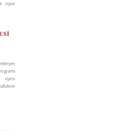
li oyun
ESI
çekleşen
rogramı
D üyesi
lülerin