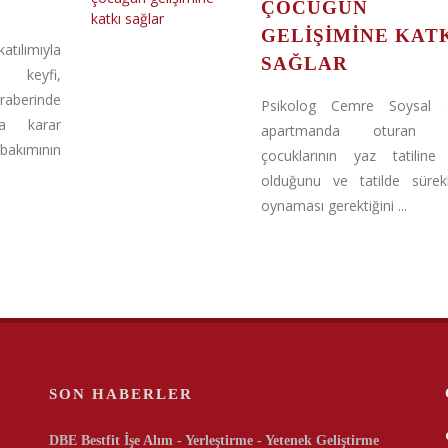
ÇOCUĞUN
GELIŞIMINE KAT
tılımıyla
SAĞLAR
keyfi,
aberinde
Psikolog Cemre Soysal öz
ya karar
apartmanda oturan ail
akımının
çocuklarının yaz tatiline 
olduğunu ve tatilde sürek
oynaması gerektiğini ...
SON HABERLER
DBE Bestfit İşe Alım - Yerleştirme - Yetenek Geliştirme