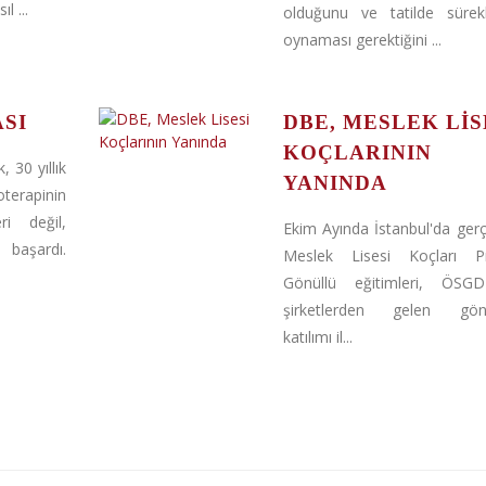
l ...
olduğunu ve tatilde sürek
oynaması gerektiğini ...
SI
DBE, MESLEK LIS
KOÇLARININ
 30 yıllık
YANINDA
terapinin
ri değil,
Ekim Ayında İstanbul'da ger
 başardı.
Meslek Lisesi Koçları P
Gönüllü eğitimleri, ÖSG
şirketlerden gelen gönül
katılımı il...