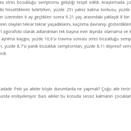
 stres bozukluğu semptomu geliştiği tespit edildi. Araştırmada ço
bi hissettiklerini belirtirken, yüzde 25'i yalnız kalma korkusu, yüzde 
ırının üzerinden 6 ay geçtikten sonra 9-21 yaş arasındaki yaklaşık 8 bin
ın olayları tekrar tekrar yaşadıklarını, kaçınma davranışı gösterdikleri
8'i agorafobi olarak adlandırılan tek başına evin dışında olamama ve k
ayrılma kaygısı, yüzde 10,6'sı travma sonrası stres bozukluğu semp
, yüzde 8,7'si panik bozukluk semptomları, yüzde 8,1'i depresif se
rdi.
tadadır Peki ya aileler böyle durumlarda ne yapmalı? Çoğu aile terör 
sunda endişeleniyor Bazı aileler bu konuda sessiz kalmanın çocuklar