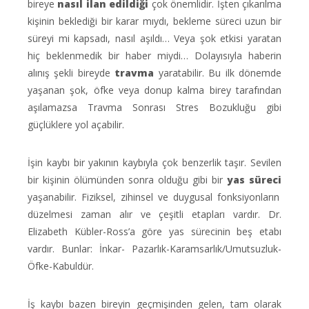
bireye
nasıl ilan edildiği
çok önemlidir. İşten çıkarılma
kişinin beklediği bir karar mıydı, bekleme süreci uzun bir
süreyi mi kapsadı, nasıl aşıldı… Veya şok etkisi yaratan
hiç beklenmedik bir haber miydi… Dolayısıyla haberin
alınış şekli bireyde
travma
yaratabilir. Bu ilk dönemde
yaşanan şok, öfke veya donup kalma birey tarafından
aşılamazsa Travma Sonrası Stres Bozukluğu gibi
güçlüklere yol açabilir.
İşin kaybı bir yakının kaybıyla çok benzerlik taşır. Sevilen
bir kişinin ölümünden sonra olduğu gibi bir
yas süreci
yaşanabilir. Fiziksel, zihinsel ve duygusal fonksiyonların
düzelmesi zaman alır ve çeşitli etapları vardır. Dr.
Elizabeth Kübler-Ross’a göre yas sürecinin beş etabı
vardır. Bunlar: İnkar- Pazarlık-Karamsarlık/Umutsuzluk-
Öfke-Kabuldür.
İş kaybı bazen bireyin geçmişinden gelen, tam olarak