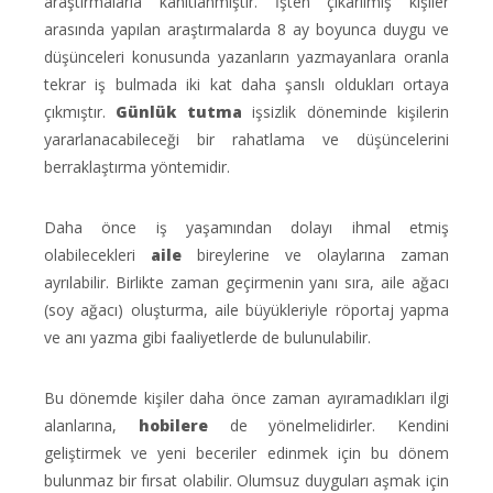
araştırmalarla kanıtlanmıştır. İşten çıkarılmış kişiler
arasında yapılan araştırmalarda 8 ay boyunca duygu ve
düşünceleri konusunda yazanların yazmayanlara oranla
tekrar iş bulmada iki kat daha şanslı oldukları ortaya
çıkmıştır.
Günlük tutma
işsizlik döneminde kişilerin
yararlanacabileceği bir rahatlama ve düşüncelerini
berraklaştırma yöntemidir.
Daha önce iş yaşamından dolayı ihmal etmiş
olabilecekleri
aile
bireylerine ve olaylarına zaman
ayrılabilir. Birlikte zaman geçirmenin yanı sıra, aile ağacı
(soy ağacı) oluşturma, aile büyükleriyle röportaj yapma
ve anı yazma gibi faaliyetlerde de bulunulabilir.
Bu dönemde kişiler daha önce zaman ayıramadıkları ilgi
alanlarına,
hob
i
lere
de yönelmelidirler. Kendini
geliştirmek ve yeni beceriler edinmek için bu dönem
bulunmaz bir fırsat olabilir. Olumsuz duyguları aşmak için