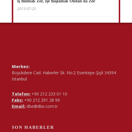
İş Bulmak Zor, İşe Başlamak Ondan da Zor
2013-07-25
Merkez:
Büyükdere Cad. Haberler Sk. No:2 Esentepe-Şişli 34394
İstanbul
Telefon:
+90 212 233 01 10
Faks:
+90 212 291 28 99
Email:
dbe@dbe.com.tr
SON HABERLER