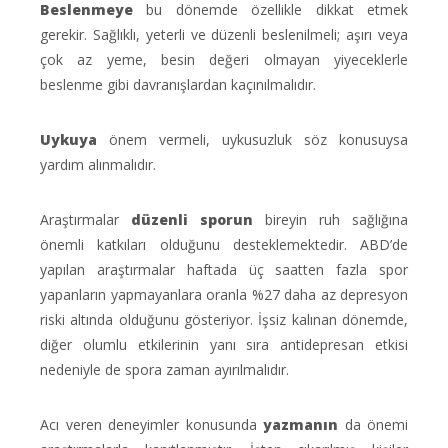
Beslenme
ye
bu dönemde özellikle dikkat etmek
gerekir. Sağlıklı, yeterli ve düzenli beslenilmeli; aşırı veya
çok az yeme, besin değeri olmayan yiyeceklerle
beslenme gibi davranışlardan kaçınılmalıdır.
Uyku
ya
önem vermeli, uykusuzluk söz konusuysa
yardım alınmalıdır.
Araştırmalar
düzenli spor
un
bireyin ruh sağlığına
önemli katkıları olduğunu desteklemektedir. ABD’de
yapılan araştırmalar haftada üç saatten fazla spor
yapanların yapmayanlara oranla %27 daha az depresyon
riski altında olduğunu gösteriyor. İşsiz kalınan dönemde,
diğer olumlu etkilerinin yanı sıra antidepresan etkisi
nedeniyle de spora zaman ayırılmalıdır.
Acı veren deneyimler konusunda
yazma
nın
da önemi