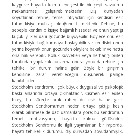
kaygı ve hayatta kalma endişesi ile bir çeşit savunma
mekanizması geliştirebilmektedir. Dış dünyadan
soyutlanan rehine, temel ihtiyaçları için kendisini esir
tutan kişiye muhtaç olduğunu bilmektedir. Rehine, bu
sebeple kendini o kişiye bağımlı hisseder ve onun yaptığı
küçük iyilikler dahi gözünde büyüyebilir. Böylece onu esir
tutan kişiyle bağ kurmaya başlayabilir ve kendisini onun
yerine koyarak onun gözünden olaylara bakabilir ve hatta
ona hak verebilir. Kolluk kuvvetleri veya herhangi birileri
tarafından yapılacak kurtarma operasyonu da rehine için
tehlikeli bir durum haline gelir. Böyle bir girişimin
kendisine zarar verebileceğini düşünerek paniğe
kapılabilirler.
Stockholm sendromu, çok büyük duygusal ve psikolojik
baskı anlarında ortaya çıkmaktadır. Cismen esir edilen
birey, bu süreçte artık ruhen de esir haline gelir.
Stockholm Sendromu’nun neden ortaya çıktığı kesin
olarak bilinmese de bazı uzmanlara göre; bu sendromun
temel motivasyonu, hayatta kalma güdüsüdür.
Stockholm Sendromu ile ilgili yayımlanan bir raporda,
hayati tehlikelilik durumu, dış dünyadan soyutlanmışlık,