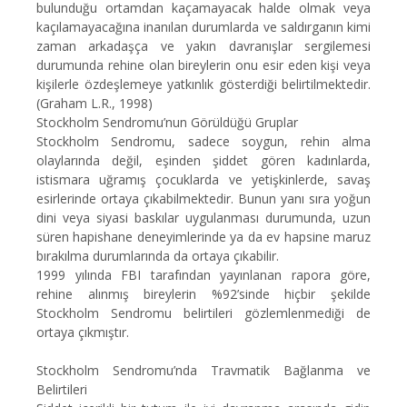
bulunduğu ortamdan kaçamayacak halde olmak veya
kaçılamayacağına inanılan durumlarda ve saldırganın kimi
zaman arkadaşça ve yakın davranışlar sergilemesi
durumunda rehine olan bireylerin onu esir eden kişi veya
kişilerle özdeşlemeye yatkınlık gösterdiği belirtilmektedir.
(Graham L.R., 1998)
Stockholm Sendromu’nun Görüldüğü Gruplar
Stockholm Sendromu, sadece soygun, rehin alma
olaylarında değil, eşinden şiddet gören kadınlarda,
istismara uğramış çocuklarda ve yetişkinlerde, savaş
esirlerinde ortaya çıkabilmektedir. Bunun yanı sıra yoğun
dini veya siyasi baskılar uygulanması durumunda, uzun
süren hapishane deneyimlerinde ya da ev hapsine maruz
bırakılma durumlarında da ortaya çıkabilir.
1999 yılında FBI tarafından yayınlanan rapora göre,
rehine alınmış bireylerin %92’sinde hiçbir şekilde
Stockholm Sendromu belirtileri gözlemlenmediği de
ortaya çıkmıştır.
Stockholm Sendromu’nda Travmatik Bağlanma ve
Belirtileri