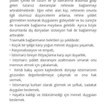
Şiddet içerikli bir tutum ile iyi davranma arasında gidip
gelen tutarsız davranışlar rehinede bağlanmayı
artırabilmektedir. Eğer rehin alan kişi, rehinenin onunla
ilgili olumsuz düşüncelerini anlarsa, rehine şiddet
görmekten korkarak duygularını gizleyebilir ve bu süreçte
de travmatik bağlanma meydana gelebilir. Ayrıca böyle
durumlarda dış dünyadan izolasyon hali de bağlanmayı
arttırabilir.
Travmatik bağlanmanın belirtileri şu şekildedir;
•
Küçük bir iyiliğe karşı yoğun minnet duygusu yaşamak,
•
Rasyonalizasyon ve empati,
•
İstismarcı bireyin ihtiyaçlarına karşı aşırı duyarlılık,
•
İstismarcı şiddet davranışını azaltmasını umarak onu
memnun etmek için çabalamak,
•
Kendi bakış açısını kaybederek dünyayı istismarcının
gözünden değerlendirmeye çalışmak ve ona hak
vermek,
•
İstismarcıyı kurban olarak görmek ve şefkat, sadakat
duyguları beslemek,
•
Hayatta kaldığı ve öldürülmediği için minnet duyguları
beslemek.