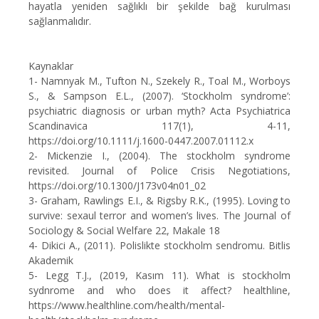
hayatla yeniden sağlıklı bir şekilde bağ kurulması
sağlanmalıdır.
Kaynaklar
1-
Namnyak M., Tufton N., Szekely R., Toal M., Worboys
S., & Sampson E.L., (2007). ‘Stockholm syndrome’:
psychiatric diagnosis or urban myth? Acta Psychiatrica
Scandinavica 117(1), 4-11,
https://doi.org/10.1111/j.1600-0447.2007.01112.x
2-
Mickenzie I., (2004). The stockholm syndrome
revisited. Journal of Police Crisis Negotiations,
https://doi.org/10.1300/J173v04n01_02
3-
Graham, Rawlings E.I., & Rigsby R.K., (1995). Loving to
survive: sexaul terror and women’s lives. The Journal of
Sociology & Social Welfare 22, Makale 18
4-
Dikici A., (2011). Polislikte stockholm sendromu. Bitlis
Akademik
5-
Legg T.J., (2019, Kasım 11). What is stockholm
sydnrome and who does it affect? healthline,
https://www.healthline.com/health/mental-