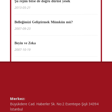
Şu rejim bitse de doğru dürüst yesek
2013-05-21
Belleğimizi Geliştirmek Mümkün mü?
2007-09-23
Beyin ve Zeka
2007-10-19
Merkez:
Büyükdere Cad. Haberler Sk. No:2 Esentepe-Şişli 34394
İstanbul