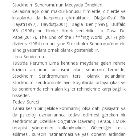
Stockholm Sendromu’nun Medyada Örnekleri
Celladına aşık olan maktul konusu; filmlerde, dizilerde ve
kitaplarda da karşımıza çıkmaktadır. Olağanüstü Bir
Hayat(1997), Haydut(2001), Bağla Beni(1989), Buffalo
’66 (1998) bu filmler örnek verilebilir. La Casa De
Papel(2017), The End of the F***ing World (2017) gibi
diziler ve1984 romanı yine Stockholm Sendromu’nun ele
alındığı yapımlara örnek olarak gösterilebilir.
Lima Sendromu
1996’da Peru’nun Lima kentinde meydana gelen rehine
krizinin ardından bu ismi alan sendrom temelde,
Stockholm Sendromu’nun tersi olarak adlandırılır.
Stockholm sendromu ile aynı koşullarda ortaya çıkar ve
bu sendromda rehin alan kişiler rehinelerine karşı bağlılık
hisseder.
Tedavi Süreci
Tanısı kesin bir şekilde konmamış olsa dahi psikiyatri ya
da psikoloji uzmanlarınca tedavi edilmesi gereken bir
sendromdur. Özellikle Cognitive Davranış Terapi, EMDR
terapisi yöntemleri kullanılmalıdır. Güvenliğin tesis
edilmesi, sürecin hatırlanması ve yas dönemi ardından