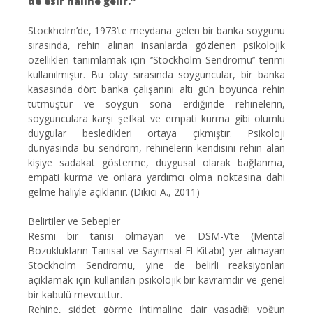
de esir haline gelir.’’
Stockholm’de, 1973’te meydana gelen bir banka soygunu
sırasında, rehin alınan insanlarda gözlenen psikolojik
özellikleri tanımlamak için ‘’Stockholm Sendromu’’ terimi
kullanılmıştır. Bu olay sırasında soyguncular, bir banka
kasasında dört banka çalışanını altı gün boyunca rehin
tutmuştur ve soygun sona erdiğinde rehinelerin,
soygunculara karşı şefkat ve empati kurma gibi olumlu
duygular besledikleri ortaya çıkmıştır. Psikoloji
dünyasında bu sendrom, rehinelerin kendisini rehin alan
kişiye sadakat gösterme, duygusal olarak bağlanma,
empati kurma ve onlara yardımcı olma noktasına dahi
gelme haliyle açıklanır. (Dikici A., 2011)
Belirtiler ve Sebepler
Resmi bir tanısı olmayan ve DSM-V’te (Mental
Bozuklukların Tanısal ve Sayımsal El Kitabı) yer almayan
Stockholm Sendromu, yine de belirli reaksiyonları
açıklamak için kullanılan psikolojik bir kavramdır ve genel
bir kabulü mevcuttur.
Rehine, şiddet görme ihtimaline dair yaşadığı yoğun