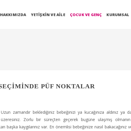
HAKKIMIZDA
YETIŞKIN VE AILE
ÇOCUK VE GENÇ
KURUMSAL
 SEÇIMINDE PÜF NOKTALAR
Uzun zamandır beklediğiniz bebeğinizi ya kucağınıza aldınız ya 
üzeresiniz. Zorlu bir süreçten geçerek bugüne ulaşmış olmanın 
kan başka kaygılarınız var. En önemlisi bebeğinize nasıl bakacağınız v