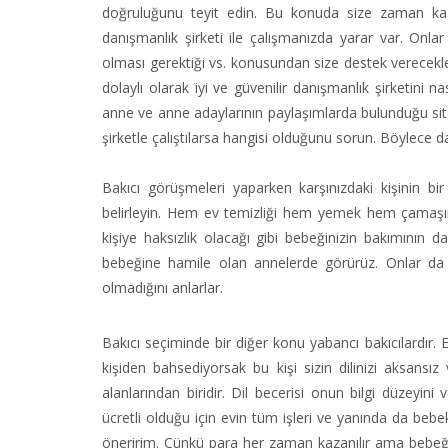
doğruluğunu teyit edin. Bu konuda size zaman ka
danışmanlık şirketi ile çalışmanızda yarar var. Onlar
olması gerektiği vs. konusundan size destek verecekler
dolaylı olarak iyi ve güvenilir danışmanlık şirketini n
anne ve anne adaylarının paylaşımlarda bulunduğu sitele
şirketle çalıştılarsa hangisi olduğunu sorun. Böylece da
Bakıcı görüşmeleri yaparken karşınızdaki kişinin bir
belirleyin. Hem ev temizliği hem yemek hem çamaşı
kişiye haksızlık olacağı gibi bebeğinizin bakımının d
bebeğine hamile olan annelerde görürüz. Onlar da
olmadığını anlarlar.
Bakıcı seçiminde bir diğer konu yabancı bakıcılardır.
kişiden bahsediyorsak bu kişi sizin dilinizi aksansı
alanlarından biridir. Dil becerisi onun bilgi düzeyini 
ücretli olduğu için evin tüm işleri ve yanında da beb
öneririm. Çünkü para her zaman kazanılır ama bebeğini