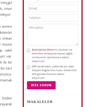
ı meşgul
ek, onun
rekiyor.
n annesi
ınınızın
ir imkan
öz önüne
Aydınlatma Metni
’ni okudum ve
ıp vakit
belirtilen amaçlarla kişisel sağlık
ğum var.
verilerimin işlenmesini kabul
ediyorum.
 ile bir
DBE tarafından, yukarıda yer alan
 Bu tarz
iletişim bilgilerime ticari elektronik
ürsünüz.
ileti gönderilmesini kabul
ediyorum.
laşmamak
BIZE SORUN
. Sizden
MAKALELER
arayarak