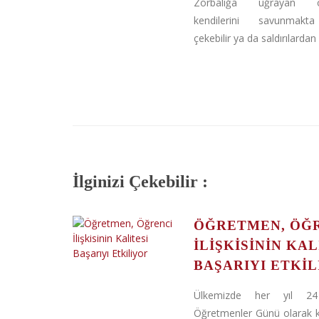
Zorbalığa uğrayan öğ
kendilerini savunmakt
çekebilir ya da saldırılardan .
İlginizi Çekebilir :
ÖĞRETMEN, ÖĞ
İLIŞKISININ KAL
BAŞARIYI ETKI
Ülkemizde her yıl 24
Öğretmenler Günü olarak ku