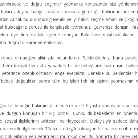
zandıracak ve doğru seçimler yapmanız konusunda sizi yönlendire
 bakıcı adayına hangi soruları sormanız gerektiği, bakıcıdan beklenti
dir. Ancak bu durumda güvenilir ve iyi bakıcı seçme amacı ile çıktığın
asıl bulacağınız sorusu ile karşılaşabiliyorsunuz. Çevrenize danışın, int
re üye olup oradaki kişilerle konuşun. Bakıcılarını nasıl bulduklarını, 
ha doğru bir karar verebilirsiniz.
 robot olmadığını aklınızda bulundurun. Beklentilerinizi buna parale
r hem bulaşık hem ütü yaparken bir de bebeğinize bakmasını bekl
a yeterince özenli olmasını engelleyecektir. Genelde bu beklentiler h
 bebek doğduktan sonra tüm bu işleri tek bir kişinin yapmasının
 Eğer bir bebeğin bakımını üstelenecek ve 0-3 yaşta onunla beraber ol
z ve düzgün konuşan bir kişi olmalı. Çünkü dil bebeklerin en önemli
ve sosyal ilişkilerinin kalitesini belirleyecektir. Dolayısıyla sadece da
ek bakımı ile ilgilenecek Türkçesi düzgün olmayan bir bakıcı tercih et
z ilk yıllarını geri getirmeniz mümkün değildir. Sonuçta bir birey ye