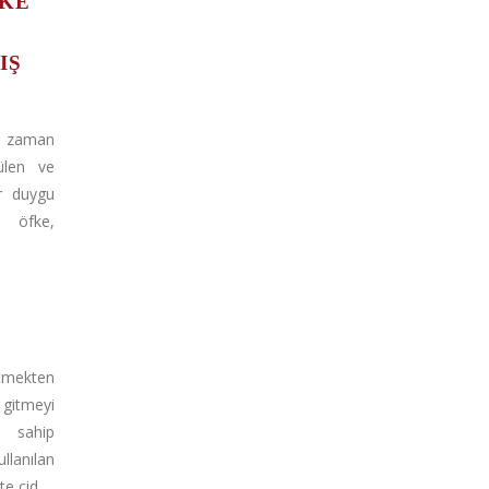
KE
IŞ
 zaman
rülen ve
ir duygu
a öfke,
mekten
itmeyi
 sahip
llanılan
 cid...