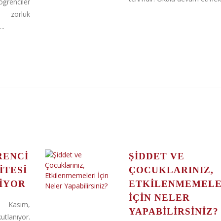
renciler
a zorluk
..
RENCI
ŞIDDET VE
ITESI
ÇOCUKLARINIZ,
LIYOR
ETKILENMEMELE
İÇIN NELER
 Kasım,
YAPABILIRSINIZ?
tlanıyor.