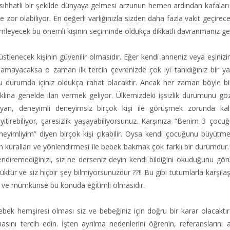
 sıhhatli bir şekilde dünyaya gelmesi arzunun hemen ardından kafalar
r olabiliyor. En değerli varlığınızla sizden daha fazla vakit geçirec
lemleyecek bu önemli kişinin seçiminde oldukça dikkatli davranmanız ge
tlenecek kişinin güvenilir olmasıdır. Eğer kendi anneniz veya eşinizi
mayacaksa o zaman ilk tercih çevrenizde çok iyi tanıdığınız bir yak
 durumda içiniz oldukça rahat olacaktır. Ancak her zaman böyle b
klına genelde ilan vermek geliyor. Ülkemizdeki işsizlik durumunu g
ayan, deneyimli deneyimsiz birçok kişi ile görüşmek zorunda kal
irebiliyor, çaresizlik yaşayabiliyorsunuz. Karşınıza “Benim 3 çocu
yimliyim” diyen birçok kişi çıkabilir. Oysa kendi çocuğunu büyütmek
 kuralları ve yönlendirmesi ile bebek bakmak çok farklı bir durumdur.
endiremediğinizi, siz ne derseniz deyin kendi bildiğini okuduğunu gör
üçüktür ve siz hiçbir şey bilmiyorsunuzdur ??!! Bu gibi tutumlarla karşı
mli ve mümkünse bu konuda eğitimli olmasıdır.
k hemşiresi olması siz ve bebeğiniz için doğru bir karar olacaktır
asını tercih edin. İşten ayrılma nedenlerini öğrenin, referanslarını 