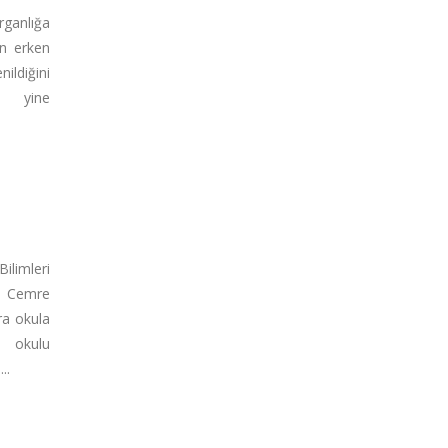
rganlığa
ın erken
diğini
, yine
mleri
g Cemre
ra okula
a okulu
..