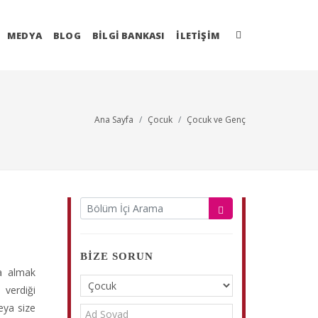
MEDYA
BLOG
BİLGİ BANKASI
İLETIŞIM
Ana Sayfa
Çocuk
Çocuk ve Genç
BIZE SORUN
da almak
verdiği
eya size