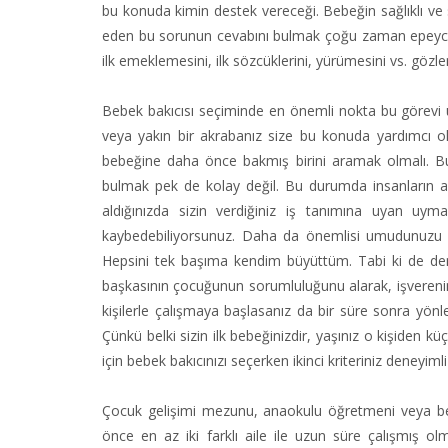
bu konuda kimin destek vereceği. Bebeğin sağlıklı ve
eden bu sorunun cevabını bulmak çoğu zaman epeyce zo
ilk emeklemesini, ilk sözcüklerini, yürümesini vs. göz
Bebek bakıcısı seçiminde en önemli nokta bu görevi üs
veya yakın bir akrabanız size bu konuda yardımcı ola
bebeğine daha önce bakmış birini aramak olmalı. Bu
bulmak pek de kolay değil. Bu durumda insanların a
aldığınızda sizin verdiğiniz iş tanımına uyan uym
kaybedebiliyorsunuz. Daha da önemlisi umudunuzu yit
Hepsini tek başıma kendim büyüttüm. Tabi ki de dene
başkasının çocuğunun sorumluluğunu alarak, işverenin
kişilerle çalışmaya başlasanız da bir süre sonra yönl
Çünkü belki sizin ilk bebeğinizdir, yaşınız o kişiden k
için bebek bakıcınızı seçerken ikinci kriteriniz deneyi
Çocuk gelişimi mezunu, anaokulu öğretmeni veya bebe
önce en az iki farklı aile ile uzun süre çalışmış olm