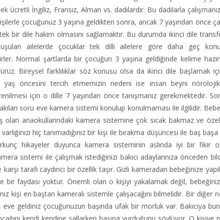
ücretli İngiliz, Fransız, Alman vs. dadılardır. Bu dadılarla çalışmanız
 kişilerle çocuğunuz 3 yaşına geldikten sonra, ancak 7 yaşından önce ç
k bir dile hakim olmasını sağlamaktır. Bu durumda ikinci dile transf
onuşulan ailelerde çocuklar tek dilli ailelere göre daha geç ko
tedirler. Normal şartlarda bir çocuğun 3 yaşına geldiğinde kelime hazi
üz. Bireysel farklılıklar söz konusu olsa da ikinci dile başlamak iç
 yaş öncesini tercih etmemizin nedeni ise insan beyni nörolojik
 öğrenilmesi için o dille 7 yaşından önce tanışmanız gerekmektedir. So
kılan soru eve kamera sistemi konulup konulmaması ile ilgilidir. Bebe
ış olan anaokullarındaki kamera sistemine çok sıcak bakmaz ve öze
arlığınızı hiç tanımadığınız bir kişi ile bırakma düşüncesi ile baş başa 
i korkunç hikayeler duyunca kamera sisteminin aslında iyi bir fikir 
ra sistemi ile çalışmak istediğinizi bakıcı adaylarınıza önceden bil
arşı tarafı caydırıcı bir özellik taşır. Gizli kameradan bebeğinize yapı
ir faydası yoktur. Önemli olan o kişiyi yakalamak değil, bebeğiniz
z kişi en baştan kameralı sistemle çalışacağını bilmelidir. Bir diğer n
, eve geldiniz çocuğunuzun başında ufak bir morluk var. Bakıcıya bun
ağını kendi kendine sallarken başına vurduğunu söylüyor. O kişiye 