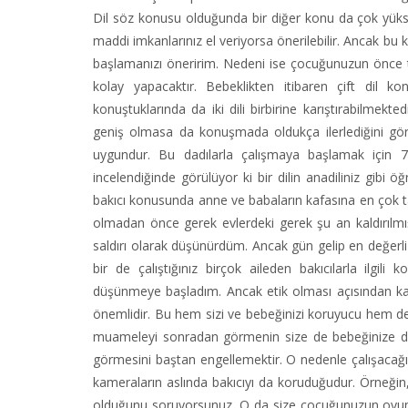
Dil söz konusu olduğunda bir diğer konu da çok yüksek 
maddi imkanlarınız el veriyorsa önerilebilir. Ancak bu
başlamanızı öneririm. Nedeni ise çocuğunuzun önce te
kolay yapacaktır. Bebeklikten itibaren çift dil k
konuştuklarında da iki dili birbirine karıştırabilmek
geniş olmasa da konuşmada oldukça ilerlediğini görür
uygundur. Bu dadılarla çalışmaya başlamak için 7
incelendiğinde görülüyor ki bir dilin anadiliniz gibi
bakıcı konusunda anne ve babaların kafasına en çok ta
olmadan önce gerek evlerdeki gerek şu an kaldırılm
saldırı olarak düşünürdüm. Ancak gün gelip en değerli v
bir de çalıştığınız birçok aileden bakıcılarla ilgil
düşünmeye başladım. Ancak etik olması açısından kame
önemlidir. Bu hem sizi ve bebeğinizi koruyucu hem de k
muameleyi sonradan görmenin size de bebeğinize de b
görmesini baştan engellemektir. O nedenle çalışacağını
kameraların aslında bakıcıyı da koruduğudur. Örneğin
olduğunu soruyorsunuz. O da size çocuğunuzun oyunc