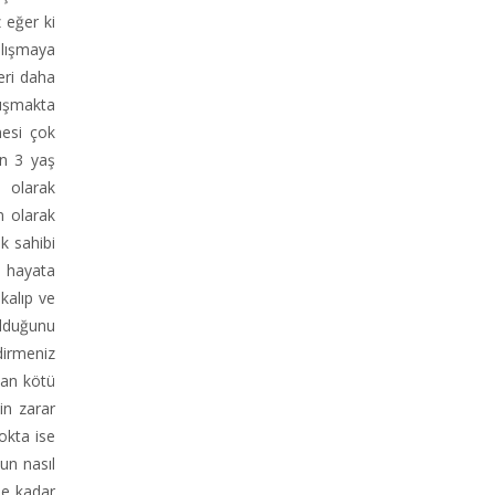
 eğer ki
alışmaya
eri daha
nuşmakta
nesi çok
in 3 yaş
 olarak
n olarak
k sahibi
l hayata
kalıp ve
olduğunu
dirmeniz
lan kötü
in zarar
okta ise
un nasıl
ne kadar