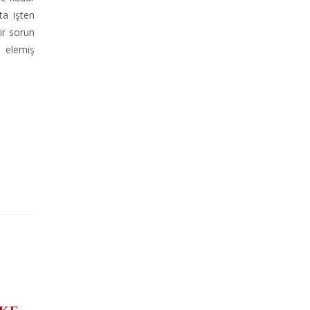
ta işten
ir sorun
ü elemiş