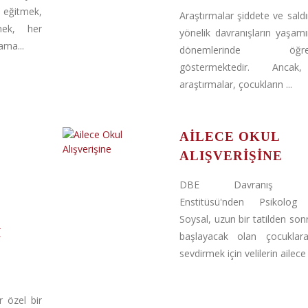
eğitmek,
Araştırmalar şiddete ve saldı
mek, her
yönelik davranışların yaşam
ma...
dönemlerinde öğrenil
göstermektedir. Ancak
araştırmalar, çocukların ...
AILECE OKUL
ALIŞVERIŞINE
DBE Davranış Bili
Enstitüsü'nden Psikolo
Soysal, uzun bir tatilden son
I
başlayacak olan çocuklar
sevdirmek için velilerin ailece .
 özel bir