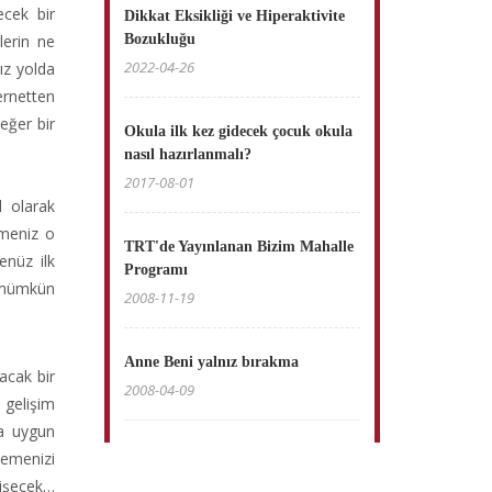
cek bir
Dikkat Eksikliği ve Hiperaktivite
lerin ne
Bozukluğu
2022-04-26
ız yolda
ernetten
eğer bir
Okula ilk kez gidecek çocuk okula
nasıl hazırlanmalı?
2017-08-01
l olarak
emeniz o
TRT'de Yayınlanan Bizim Mahalle
enüz ilk
Programı
 mümkün
2008-11-19
Anne Beni yalnız bırakma
acak bir
2008-04-09
 gelişim
ha uygun
memenizi
tişecek…