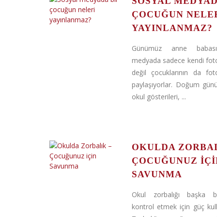
SOSYAL MEDYAD
ÇOCUĞUN NELE
YAYINLANMAZ?
Günümüz anne babası
medyada sadece kendi fotoğ
değil çocuklarının da foto
paylaşıyorlar. Doğum günü 
okul gösterileri, ...
OKULDA ZORBAL
ÇOCUĞUNUZ IÇI
SAVUNMA
Okul zorbalığı başka bi
kontrol etmek için güç kul