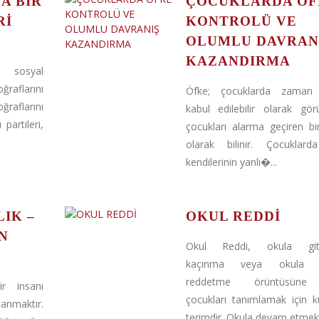
A BIR
ÇOCUKLARDA ÖF
RI
KONTROLÜ VE
OLUMLU DAVRAN
KAZANDIRMA
 sosyal
raflarını
Öfke; çocuklarda zaman
ğraflarını
kabul edilebilir olarak gö
partileri,
çocukları alarma geçiren b
olarak bilinir. Çocuklard
kendilerinin yanlı�...
IK –
OKUL REDDİ
N
Okul Reddi, okula git
kaçınma veya okula g
reddetme örüntüsüne
r insanı
çocukları tanımlamak için ku
lanmaktır.
terimdir. Okula devam etmekte