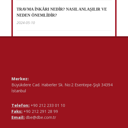
TRAVMA İNKÂRI NEDİR? NASIL ANLAŞILIR VE
NEDEN ÖNEMLİDİR?
2024-05-10
Merkez:
Büyükdere Cad. Haberler Sk. No:2 Esentepe-Şişli 34394
İstanbul
Telefon:
+90 212 233 01 10
Faks:
+90 212 291 28 99
Email:
dbe@dbe.com.tr