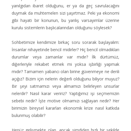
yanılgıdan ibaret olduğunu, er ya da geç savrulacağını
duymak da muhtemelen sizi şaşırtmaz. Peki ya ekonomi
gibi hayati bir konunun, bu yanlış varsayımlar üzerine
kurulu sistemlerin başlıcalarından olduğunu söylesek?
Sohbetimize kendimize birkaç soru sorarak başlayalım:
İnsanlar nihayetinde bencil midirler? Hiç bencil olmadıkları
durumlar veya zamanlar var mıdır? İlk dürtümüz,
diğerleriyle rekabet etmek mi yoksa işbirliği yapmak
mıdır? Tamamen yabancı olan birine güvenmeye ne denli
açığız? Bizim için nelerin değerli olduğunu biliyor muyuz?
Bir şeyi satmamızı veya almamızı belirleyen unsurlar
nelerdir? Nasıl karar veririz? Yaptığımız işi seçmemizin
sebebi nedir? İşte motive olmamızı sağlayan nedir? Her
birimizin bireysel kararları ekonomik krize nasıl katkıda
bulunmuş olabilir?
Henüz gelişmekte olan, ancak şimdiden hızlı bir şekilde