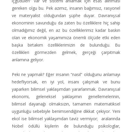
içgüdüleri” var ve sistemi anlamak için esas alınması
gereken olgu bu. Pek azımız, insanın bağımsız, rasyonel
ve materyalist olduğundan şüphe duyar. Davranışsal
ekonominin savunduğu da zaten bu özelliklere hiç sahip
olmadığımız değil, en az bu özelliklerimiz kadar baskın
olan ve ekonomik yaşamımıza önemli ölçüde etki eden
başka birtakım özelliklerimizin de bulunduğu. Bu
özellikleri görmezden gelmek, gerçeği çarpıtmak
anlamına geliyor.
Peki ne yapmalı? Eğer insanın “nasıl” olduğunu anlamayı
hedefliyorsak, en iyi yol, insanı çalışmak ve bunu
yaparken bilimsel yaklaşımdan yararlanmak. Davranışsal
ekonomi, geleneksel yaklaşımın genellemelerinin,
bilimsel dayanağı olmaksızın, tamamen matematiksel
uygunluğu sebebiyle benimsendiğine dikkat çekiyor. Yeni
ekol ise bilimsel yaklaşımdan taviz vermiyor; aralarında
Nobel ödüllü kişilerin de bulunduğu psikologlar,