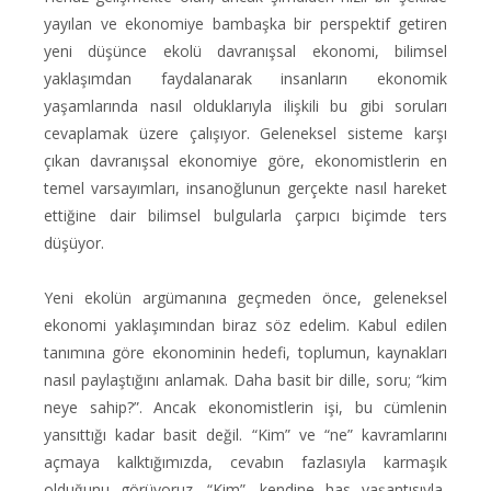
yayılan ve ekonomiye bambaşka bir perspektif getiren
yeni düşünce ekolü davranışsal ekonomi, bilimsel
yaklaşımdan faydalanarak insanların ekonomik
yaşamlarında nasıl olduklarıyla ilişkili bu gibi soruları
cevaplamak üzere çalışıyor. Geleneksel sisteme karşı
çıkan davranışsal ekonomiye göre, ekonomistlerin en
temel varsayımları, insanoğlunun gerçekte nasıl hareket
ettiğine dair bilimsel bulgularla çarpıcı biçimde ters
düşüyor.
Yeni ekolün argümanına geçmeden önce, geleneksel
ekonomi yaklaşımından biraz söz edelim. Kabul edilen
tanımına göre ekonominin hedefi, toplumun, kaynakları
nasıl paylaştığını anlamak. Daha basit bir dille, soru; “kim
neye sahip?”. Ancak ekonomistlerin işi, bu cümlenin
yansıttığı kadar basit değil. “Kim” ve “ne” kavramlarını
açmaya kalktığımızda, cevabın fazlasıyla karmaşık
olduğunu görüyoruz. “Kim”, kendine has yaşantısıyla,