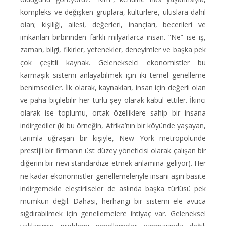
kompleks ve değişken gruplara, kültürlere, uluslara dahil
olan; kişiliği, ailesi, değerleri, inançları, becerileri ve
imkanları birbirinden farklı milyarlarca insan. “Ne” ise iş,
zaman, bilgi, fikirler, yetenekler, deneyimler ve başka pek
çok çeşitli kaynak. Gelenekselci ekonomistler bu
karmaşık sistemi anlayabilmek için iki temel genelleme
benimsediler. İlk olarak, kaynakları, insan için değerli olan
ve paha biçilebilir her türlü şey olarak kabul ettiler. İkinci
olarak ise toplumu, ortak özelliklere sahip bir insana
indirgediler (ki bu örneğin, Afrika’nın bir köyünde yaşayan,
tarımla uğraşan bir kişiyle, New York metropolünde
prestijli bir firmanın üst düzey yöneticisi olarak çalışan bir
diğerini bir nevi standardize etmek anlamına geliyor). Her
ne kadar ekonomistler genellemeleriyle insanı aşırı basite
indirgemekle eleştirilseler de aslında başka türlüsü pek
mümkün değil. Dahası, herhangi bir sistemi ele avuca
sığdırabilmek için genellemelere ihtiyaç var. Geleneksel