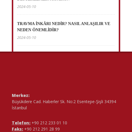
2024-05-10
TRAVMA İNKÂRI NEDİR? NASIL ANLAŞILIR VE
NEDEN ÖNEMLİDİR?
2024-05-10
Merkez:
Büyükdere Cad. Haberler Sk. No:2 Esentepe-Şişli 34394
İstanbul
Telefon:
+90 212 233 01 10
Faks:
+90 212 291 28 99