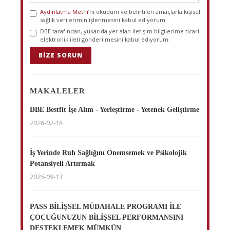
Aydınlatma Metni
’ni okudum ve belirtilen amaçlarla kişisel
sağlık verilerimin işlenmesini kabul ediyorum.
DBE tarafından, yukarıda yer alan iletişim bilgilerime ticari
elektronik ileti gönderilmesini kabul ediyorum.
BIZE SORUN
MAKALELER
DBE Bestfit İşe Alım - Yerleştirme - Yetenek Geliştirme
2026-02-16
İş Yerinde Ruh Sağlığını Önemsemek ve Psikolojik
Potansiyeli Artırmak
2025-09-13
PASS BİLİŞSEL MÜDAHALE PROGRAMI İLE
ÇOCUĞUNUZUN BİLİŞSEL PERFORMANSINI
DESTEKLEMEK MÜMKÜN