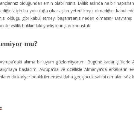
inançlarınız olduğundan emin olabilirsiniz. Evlilik aslında ne bir hapish
ediğiniz için bu yolculuğa çıkar aşkın yeterli koşul olmadığını kabul ede
inizi olduğu gibi kabul etmeyi başarırsanız neden olmasın? Davranış B
ile evlilik hakkındaki yanlış inançları konuştuk.
temiyor mu?
e Avrupa'daki akıma bir uyum gözlemliyorum. Bugüne kadar çiftlerle
n çalışmaya başladım. Avrupa'da ve özellikle Almanya'da erkeklerin e
ların da kariyer odaklı ilerlemesi daha geç çocuk sahibi olmaları söz k
z.