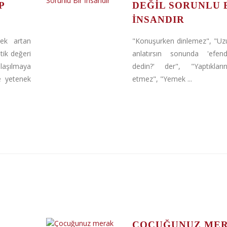
P
DEĞIL SORUNLU 
İNSANDIR
ek artan
"Konuşurken dinlemez", "Uz
itik değeri
anlatırsın sonunda 'efe
laşılmaya
dedin?' der", "Yaptıkları
ve yetenek
etmez", "Yemek ...
ÇOCUĞUNUZ ME