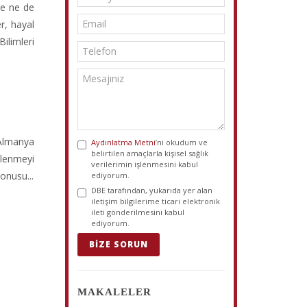
ane ne de
r, hayal
ilimleri
 Almanya
Aydınlatma Metni
’ni okudum ve
belirtilen amaçlarla kişisel sağlık
vlenmeyi
verilerimin işlenmesini kabul
onusu...
ediyorum.
DBE tarafından, yukarıda yer alan
iletişim bilgilerime ticari elektronik
ileti gönderilmesini kabul
ediyorum.
BIZE SORUN
MAKALELER