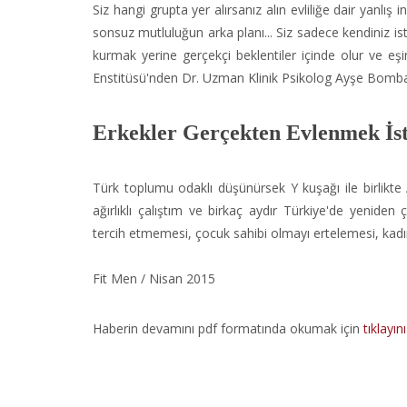
Siz hangi grupta yer alırsanız alın evliliğe dair yanlış 
sonsuz mutluluğun arka planı... Siz sadece kendiniz ist
kurmak yerine gerçekçi beklentiler içinde olur ve eş
Enstitüsü'nden Dr. Uzman Klinik Psikolog Ayşe Bombacı 
Erkekler Gerçekten Evlenmek İs
Türk toplumu odaklı düşünürsek Y kuşağı ile birlikt
ağırlıklı çalıştım ve birkaç aydır Türkiye'de yenide
tercih etmemesi, çocuk sahibi olmayı ertelemesi, kadın
Fit Men / Nisan 2015
Haberin devamını pdf formatında okumak için
tıklayını