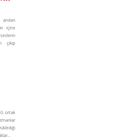
i andan
in içine
seslerin
n çıkıp
EOG ortak
uzmanlar
üklediği
lar...