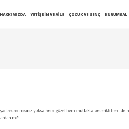
HAKKIMIZDA
YETIŞKIN VE AILE
ÇOCUK VE GENÇ
KURUMSAL
laşanlardan mısınız yoksa hem güzel hem mutfakta becerikli hem de 
nlardan mı?