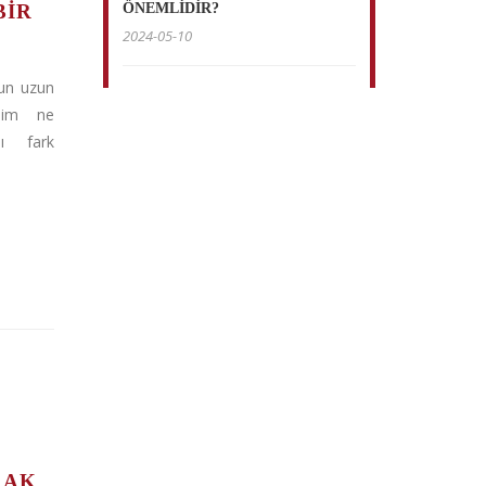
BIR
ÖNEMLİDİR?
2024-05-10
un uzun
ndim ne
nı fark
RAK