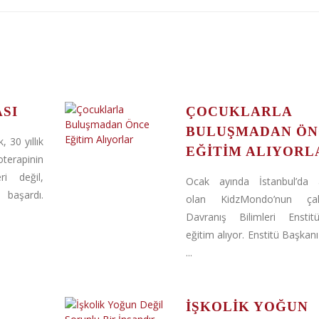
SI
ÇOCUKLARLA
BULUŞMADAN ÖN
 30 yıllık
EĞITIM ALIYORL
terapinin
ri değil,
Ocak ayında İstanbul’da a
 başardı.
olan KidzMondo’nun çalış
Davranış Bilimleri Enstitü
eğitim alıyor. Enstitü Başka
...
İŞKOLIK YOĞUN