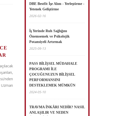
DBE Bestfit İşe Alım - Yerleştirme -
Yetenek Geliştirme
2026-02-16
İş Yerinde Ruh Sağlığını
Önemsemek ve Psikolojik
Potansiyeli Artırmak
CE
2025-09-13
AR
PASS BİLİŞSEL MÜDAHALE
çılacak
PROGRAMI İLE
anları,
ÇOCUĞUNUZUN BİLİŞSEL
sü’nden
PERFORMANSINI
nı Uzman
DESTEKLEMEK MÜMKÜN
2024-05-10
TRAVMA İNKÂRI NEDİR? NASIL
ANLAŞILIR VE NEDEN