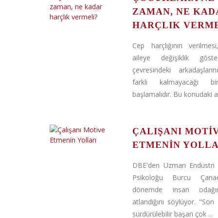
ZAMAN, NE KAD
HARÇLIK VERME
Cep harçlığının verilmesi
aileye değişiklik göst
çevresindeki arkadaşlar
farklı kalmayacağı b
başlamalıdır. Bu konudaki ası
ÇALIŞANI MOTI
ETMENIN YOLLA
DBE'den Uzman Endüstri 
Psikoloğu Burcu Çana
dönemde insan odağı
atlandığını söylüyor. "So
sürdürülebilir başarı çok ...