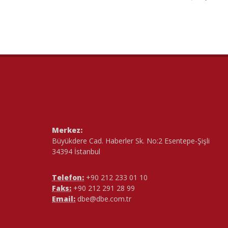
Merkez:
Büyükdere Cad. Haberler Sk. No:2 Esentepe-Şişli
34394 İstanbul
Telefon:
+90 212 233 01 10
Faks:
+90 212 291 28 99
Email:
dbe@dbe.com.tr