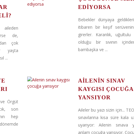
AR
EDIYORSA
LI?
Bebekler dünyaya geldikler
itibaren bir keşif serüvenin
, aileden
girerler. Karanlık, uğultulu 
erse de,
olduğu bir sıvının içinde
ından çok
bambaşka ve ...
ir yaşta
l ...
VE
AILENIN SINAV
RI
KAYGISI ÇOCUĞA
YANSIYOR
ve Örgüt
cık, son
Aileler bu yazı sizin için... T
nın hep
sınavlarına kısa süre kala 
n dönemde
uyarıyor: Ailenin sınava y
anlam çocuğa yansıyor. Çocuk