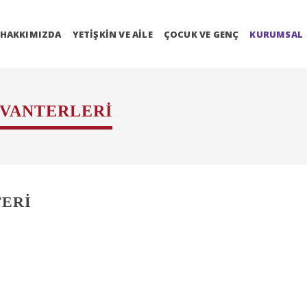
HAKKIMIZDA
YETIŞKIN VE AILE
ÇOCUK VE GENÇ
KURUMSAL
NVANTERLERI
TERI