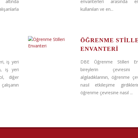
 altında
envanterleri arasında 
şanlarla
kullanılan ve en...
ÖĞRENME STILL
ENVANTERI
, iş yeri
DBE Öğrenme Stilleri Env
, iş yeri
bireylerin çevresini
l, diğer
algıladıklarının, öğrenme çev
 çalışanın
nasıl etkileşime girdikler
öğrenme çevresine nasıl ...