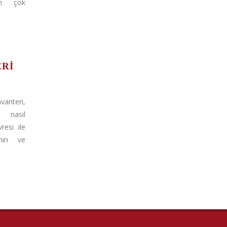
en çok
ERI
anteri,
 nasıl
resi ile
inin ve