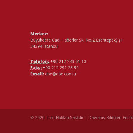
Merkez:
Büyükdere Cad. Haberler Sk. No:2 Esentepe-Şişli
34394 İstanbul
Telefon:
+90 212 233 01 10
Faks:
+90 212 291 28 99
Email:
dbe@dbe.com.tr
© 2020 Tüm Hakları Saklıdır | Davranış Bilimleri Ensti
çe