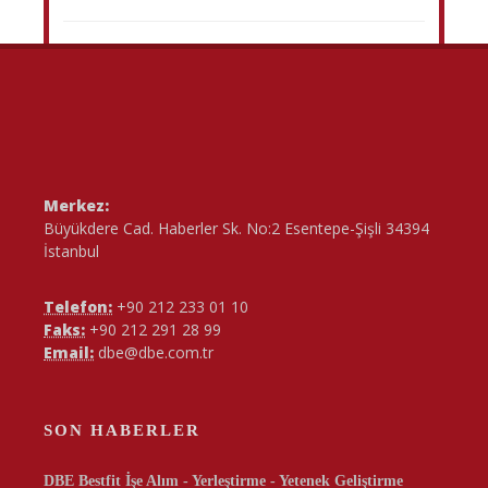
Merkez:
Büyükdere Cad. Haberler Sk. No:2 Esentepe-Şişli 34394
İstanbul
Telefon:
+90 212 233 01 10
Faks:
+90 212 291 28 99
Email:
dbe@dbe.com.tr
SON HABERLER
DBE Bestfit İşe Alım - Yerleştirme - Yetenek Geliştirme