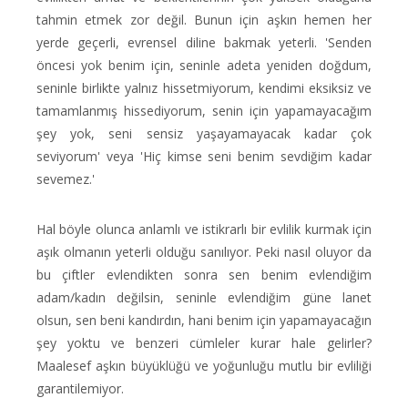
tahmin etmek zor değil. Bunun için aşkın hemen her
yerde geçerli, evrensel diline bakmak yeterli. 'Senden
öncesi yok benim için, seninle adeta yeniden doğdum,
seninle birlikte yalnız hissetmiyorum, kendimi eksiksiz ve
tamamlanmış hissediyorum, senin için yapamayacağım
şey yok, seni sensiz yaşayamayacak kadar çok
seviyorum' veya 'Hiç kimse seni benim sevdiğim kadar
sevemez.'
Hal böyle olunca anlamlı ve istikrarlı bir evlilik kurmak için
aşık olmanın yeterli olduğu sanılıyor. Peki nasıl oluyor da
bu çiftler evlendikten sonra sen benim evlendiğim
adam/kadın değilsin, seninle evlendiğim güne lanet
olsun, sen beni kandırdın, hani benim için yapamayacağın
şey yoktu ve benzeri cümleler kurar hale gelirler?
Maalesef aşkın büyüklüğü ve yoğunluğu mutlu bir evliliği
garantilemiyor.