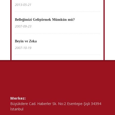
2013-05-21
Belleğimizi Geliştirmek Mümkün mü?
2007-09-23
Beyin ve Zeka
2007-10-19
Merkez:
Büyükdere Cad. Haberler Sk. No:2 Esentepe-Şişli 34394
İstanbul