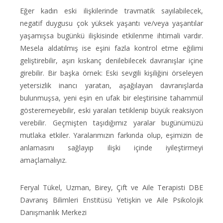
Eğer kadın eski ilişkilerinde travmatik sayılabilecek,
negatif duygusu çok yüksek yaşantı ve/veya yaşantılar
yaşamışsa bugünkü ilişkisinde etkilenme ihtimali vardır.
Mesela aldatılmış ise eşini fazla kontrol etme eğilimi
geliştirebilir, aşırı kıskanç denilebilecek davranışlar içine
girebilir. Bir başka örnek: Eski sevgili kişiliğini örseleyen
yetersizlik inancı yaratan, aşağılayan davranışlarda
bulunmuşsa, yeni eşin en ufak bir eleştirisine tahammül
gösteremeyebilir, eski yaraları tetiklenip büyük reaksiyon
verebilir. Geçmişten taşıdığımız yaralar bugünümüzü
mutlaka etkiler. Yaralarımızın farkında olup, eşimizin de
anlamasını sağlayıp ilişki içinde iyileştirmeyi
amaçlamalıyız.
Feryal Tükel, Uzman, Birey, Çift ve Aile Terapisti DBE
Davranış Bilimleri Enstitüsü Yetişkin ve Aile Psikolojik
Danışmanlık Merkezi