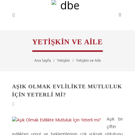
YETIŞKIN VE AILE
Ana Sayfa
Yetişkin
Yetişkin ve Aile
AŞIK OLMAK EVLILIKTE MUTLULUK
İÇIN YETERLI MI?
Aşık bir
çiftin
evlilikten umut ve beklentilerinin çok yüksek olduğunu