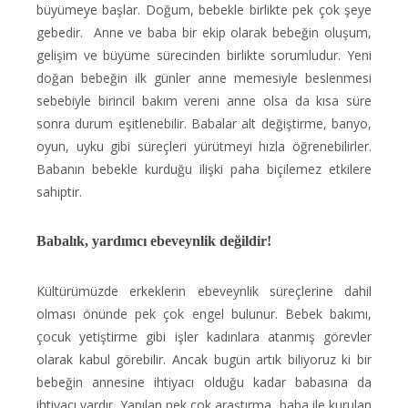
büyümeye başlar. Doğum, bebekle birlikte pek çok şeye
gebedir. Anne ve baba bir ekip olarak bebeğin oluşum,
gelişim ve büyüme sürecinden birlikte sorumludur. Yeni
doğan bebeğin ilk günler anne memesiyle beslenmesi
sebebiyle birincil bakım vereni anne olsa da kısa süre
sonra durum eşitlenebilir. Babalar alt değiştirme, banyo,
oyun, uyku gibi süreçleri yürütmeyi hızla öğrenebilirler.
Babanın bebekle kurduğu ilişki paha biçilemez etkilere
sahiptir.
Babalık, yardımcı ebeveynlik değildir!
Kültürümüzde erkeklerin ebeveynlik süreçlerine dahil
olması önünde pek çok engel bulunur. Bebek bakımı,
çocuk yetiştirme gibi işler kadınlara atanmış görevler
olarak kabul görebilir. Ancak bugün artık biliyoruz ki bir
bebeğin annesine ihtiyacı olduğu kadar babasına da
ihtiyacı vardır. Yapılan pek çok araştırma, baba ile kurulan