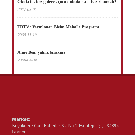
Okula ilk kez gidecek çocuk okula nasıl hazırlanmalı?
2017-08-01
TRT'de Yayınlanan Bizim Mahalle Programı
2008-11-19
Anne Beni yalnız bırakma
2008-04-09
Merkez:
Büyükdere Cad. Haberler Sk. No:2 Esentepe-Şişli 34394
İstanbul