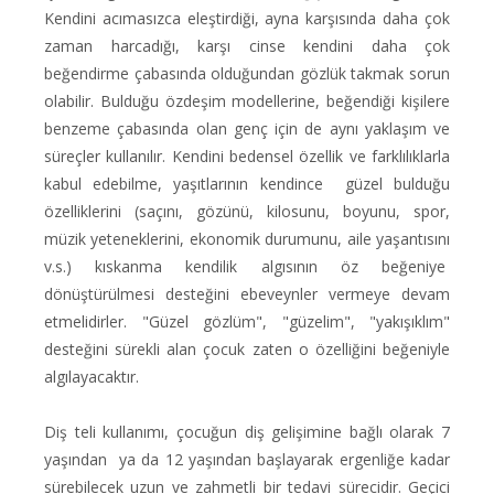
Kendini acımasızca eleştirdiği, ayna karşısında daha çok
zaman harcadığı, karşı cinse kendini daha çok
beğendirme çabasında olduğundan gözlük takmak sorun
olabilir. Bulduğu özdeşim modellerine, beğendiği kişilere
benzeme çabasında olan genç için de aynı yaklaşım ve
süreçler kullanılır. Kendini bedensel özellik ve farklılıklarla
kabul edebilme, yaşıtlarının kendince güzel bulduğu
özelliklerini (saçını, gözünü, kilosunu, boyunu, spor,
müzik yeteneklerini, ekonomik durumunu, aile yaşantısını
v.s.) kıskanma kendilik algısının öz beğeniye
dönüştürülmesi desteğini ebeveynler vermeye devam
etmelidirler. "Güzel gözlüm", "güzelim", "yakışıklım"
desteğini sürekli alan çocuk zaten o özelliğini beğeniyle
algılayacaktır.
Diş teli kullanımı, çocuğun diş gelişimine bağlı olarak 7
yaşından ya da 12 yaşından başlayarak ergenliğe kadar
sürebilecek uzun ve zahmetli bir tedavi sürecidir. Geçici