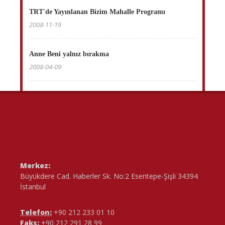
TRT'de Yayınlanan Bizim Mahalle Programı
2008-11-19
Anne Beni yalnız bırakma
2008-04-09
Merkez:
Büyükdere Cad. Haberler Sk. No:2 Esentepe-Şişli 34394
İstanbul
Telefon:
+90 212 233 01 10
Faks:
+90 212 291 28 99