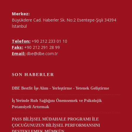
Merkez:
Büyükdere Cad. Haberler Sk. No:2 Esentepe-Şişli 34394
İstanbul
Telefon:
+90 212 233 01 10
Faks:
+90 212 291 28 99
Email:
dbe@dbe.com.tr
SON HABERLER
DBE Bestfit İşe Alım - Yerleştirme - Yetenek Geliştirme
İş Yerinde Ruh Sağlığını Önemsemek ve Psikolojik
Potansiyeli Artırmak
PASS BİLİŞSEL MÜDAHALE PROGRAMI İLE
ÇOCUĞUNUZUN BİLİŞSEL PERFORMANSINI
DESTEKLEMEK MÜMKÜN