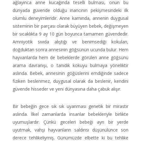
ağlayınca anne kucağında teselli bulması, onun bu
dünyada güvende olduğu inancının pekişmesindeki ilk
olumlu deneyimleridir. Anne karnında, annenin duygusal
sisteminin bir parçası olarak büyüyen bebek, değişmeyen
bir sıcaklıkta 9 ay 10 gün boyunca tamamen güvendedir.
Amniyotik sıvıda alıştığı ve benimsediği kokuları,
doğduktan sonra annesinin göğsünün ucunda bulur. Hem
hayvanlarda hem de bebeklerde görülen anne göğsünü
arama davranışı, o tanıdık kokuyu bulmaya yöneliktir
aslında. Bebek, annesinin göğüslerini emdiğinde sadece
fiziken beslenmez, duygusal olarak da beslenir, kendini
güvende hisseder ve yeni dünyasına daha çabuk alışır.
Bir bebeğin gece sık sık uyanması genetik bir mirastır
aslında. İlkel zamanlarda insanlar bebekleriyle birlikte
uyumuşlardır. Çünkü geceleri bebeği ayrı bir yerde
uyutmak, vahşi hayvanların saldırısı düşünülünce son
derece tehlikeliymiş. Günümüzde elbette ki bu tehlike