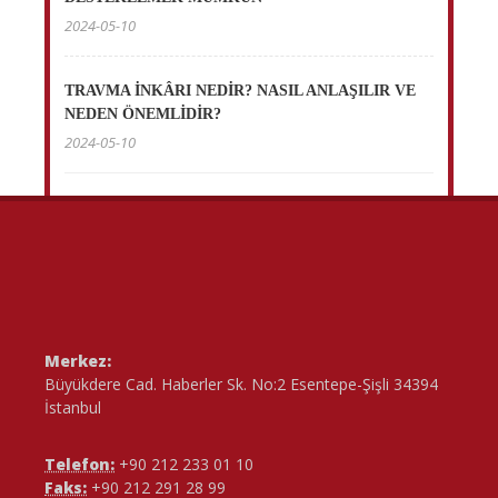
2024-05-10
TRAVMA İNKÂRI NEDİR? NASIL ANLAŞILIR VE
NEDEN ÖNEMLİDİR?
2024-05-10
Merkez:
Büyükdere Cad. Haberler Sk. No:2 Esentepe-Şişli 34394
İstanbul
Telefon:
+90 212 233 01 10
Faks:
+90 212 291 28 99