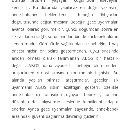
Burada problem yaşayan, çoğunlukla ebeveynin
kendisidir. Bu durumda yapılacak en doğru yaklaşım;
anne-babanın beklentilerini, bebeğin ihtiyaçları
doğrultusunda değiştirmesidir. Bebeğin gece uyanmaları
avantaj olarak görülmelidir. Çünkü doğumdan sonra en
sık rastlanan sağlık sorunlarından biri de ani bebek ölümü
sendromudur. Görünürde sağlıklı olan bir bebeğin, 1 yaş
öncesi hiçbir ön belirti göstermeden, uyku sırasında
aniden ölmesi olarak tanımlanan ABÖS bir hastalık
değildir. ABÖS, daha ziyade bir bebeğin ölüm nedeni
araştırılırken otopsi sırasında konulan bir teşhistir. Bu
alanda yapılan bilimsel araştırmalar, geceleri sık
uyanmanın ABÖS riskini azalttığını gösterir, özellikle
anne-babasının odasında uyuyan bebekler, onların
düzenli nefes alıpverme seslerine kendilerini adapte
ederler. Ayrıca gece uyanmaları sayesinde, anne-bebek
arasındaki güvenli bağlanma davranışı güçlenir.