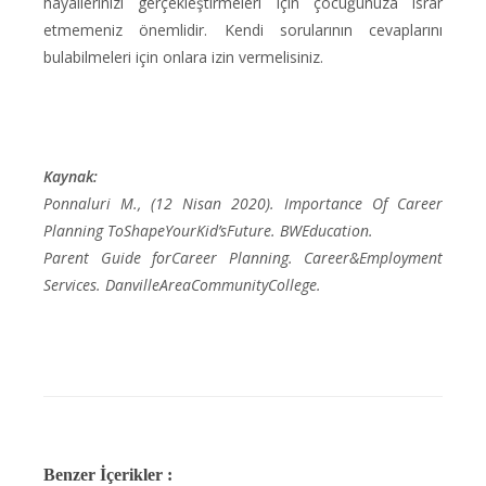
hayallerinizi gerçekleştirmeleri için çocuğunuza ısrar
etmemeniz önemlidir. Kendi sorularının cevaplarını
bulabilmeleri için onlara izin vermelisiniz.
Kaynak:
Ponnaluri M., (12 Nisan 2020). Importance Of Career
Planning ToShapeYourKid’sFuture. BWEducation.
Parent Guide forCareer Planning. Career&Employment
Services. DanvilleAreaCommunityCollege.
Benzer İçerikler :