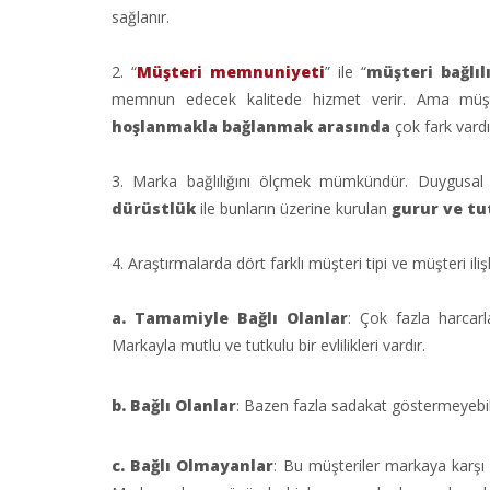
sağlanır.
2. “
Müşteri memnuniyeti
” ile “
müşteri bağlılı
memnun edecek kalitede hizmet verir. Ama müşteri
hoşlanmakla bağlanmak arasında
çok fark vardı
3. Marka bağlılığını ölçmek mümkündür. Duygusal 
dürüstlük
ile bunların üzerine kurulan
gurur ve tu
4. Araştırmalarda dört farklı müşteri tipi ve müşteri iliş
a.
Tamamiyle Bağlı Olanlar
: Çok fazla harcarla
Markayla mutlu ve tutkulu bir evlilikleri vardır.
b.
Bağlı Olanlar
: Bazen fazla sadakat göstermeyebil
c. Bağlı Olmayanlar
: Bu müşteriler markaya karşı