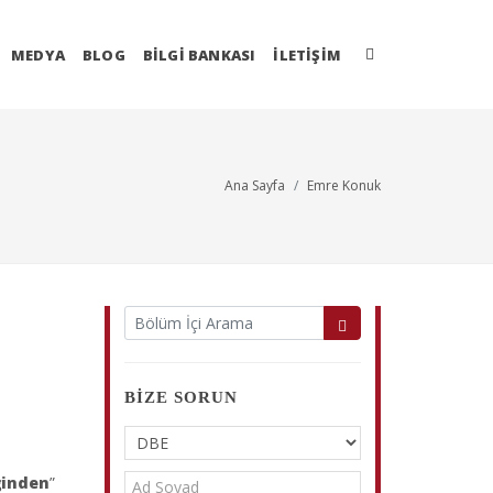
MEDYA
BLOG
BİLGİ BANKASI
İLETIŞIM
Ana Sayfa
Emre Konuk
BIZE SORUN
ğinden
”