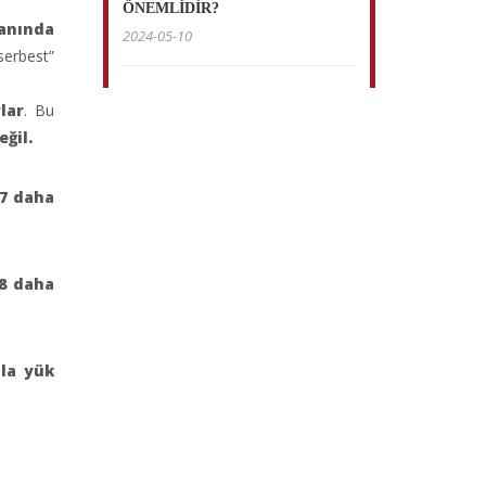
ÖNEMLİDİR?
anında
2024-05-10
serbest”
lar
. Bu
ğil.
77 daha
8 daha
la yük