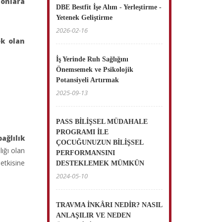
 onlara
DBE Bestfit İşe Alım - Yerleştirme -
Yetenek Geliştirme
2026-02-16
k olan
İş Yerinde Ruh Sağlığını
Önemsemek ve Psikolojik
Potansiyeli Artırmak
2025-09-13
PASS BİLİŞSEL MÜDAHALE
PROGRAMI İLE
bağlılık
ÇOCUĞUNUZUN BİLİŞSEL
ığı olan
PERFORMANSINI
etkisine
DESTEKLEMEK MÜMKÜN
2024-05-10
TRAVMA İNKÂRI NEDİR? NASIL
ANLAŞILIR VE NEDEN