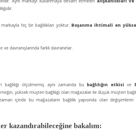
iridir. Aynı markayı kullanmaya devam etmeleri
alışkanlıkları ve
iğidir.
 markayla hiç bir bağlılıkları yoktur.
Boşanma ihtimali en yükse
 ve davranışlarında farklı davranırlar.
teri bağlılığı ölçülmemiş aynı zamanda bu
bağlılığın etkisi
ve
rneğin, yüksek müşteri bağlılığı olan mağazalar ile düşük müşteri bağlıl
 zaman içinde bu mağazaların bağlılık yapısında olan değişimlerin 
ler kazandırabileceğine bakalım: