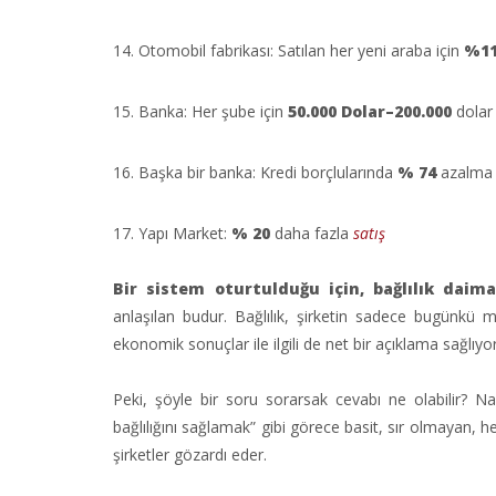
14. Otomobil fabrikası: Satılan her yeni araba için
%1
15. Banka: Her şube için
50.000 Dolar–200.000
dolar 
16. Başka bir banka: Kredi borçlularında
% 74
azalma
17. Yapı Market:
% 20
daha fazla
satış
Bir sistem oturtulduğu için, bağlılık daim
anlaşılan budur. Bağlılık, şirketin sadece bugünkü müş
ekonomik sonuçlar ile ilgili de net bir açıklama sağlıyor
Peki, şöyle bir soru sorarsak cevabı ne olabilir? N
bağlılığını sağlamak” gibi görece basit, sır olmayan,
şirketler gözardı eder.