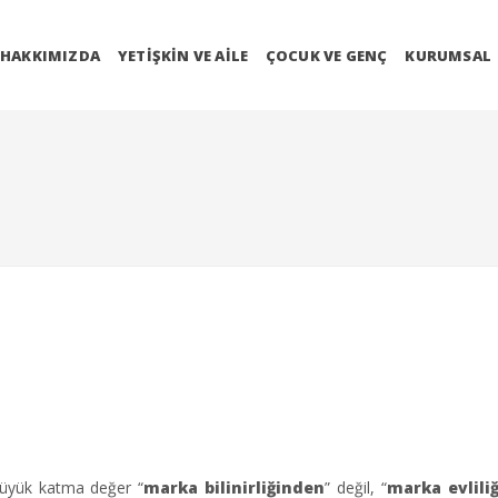
HAKKIMIZDA
YETIŞKIN VE AILE
ÇOCUK VE GENÇ
KURUMSAL
büyük katma değer “
marka bilinirliğinden
” değil, “
marka evlili