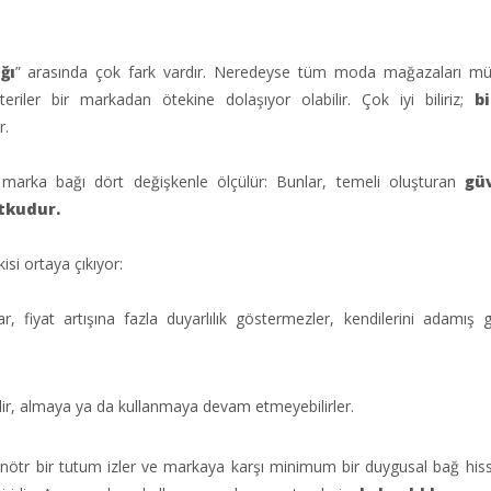
ğı
” arasında çok fark vardır. Neredeyse tüm moda mağazaları müş
ler bir markadan ötekine dolaşıyor olabilir. Çok iyi biliriz;
b
r.
marka bağı dört değişkenle ölçülür: Bunlar, temeli oluşturan
gü
tkudur.
kisi ortaya çıkıyor:
r, fiyat artışına fazla duyarlılık göstermezler, kendilerini adamış gib
ir, almaya ya da kullanmaya devam etmeyebilirler.
 nötr bir tutum izler ve markaya karşı minimum bir duygusal bağ hiss