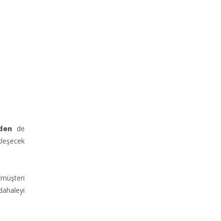
eden
de
kleşecek
“müşteri
dahaleyi