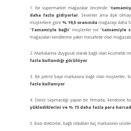
1. Bir süpermarket mağazalar zincirinde “
tamamiyl
daha fazla gidiyorlar
. Sevenler ama âşık olmaya
müşterilere göre
% 19,5 oranında
mağazayı daha faz
“
Tamamiyle bağlı
” müşteriler ise “
tamamiyle s
mağazaları kendilerine yakın mesafede olan mağazalar
2. Markalarına duygusal olarak bağlı olan kozmetik müş
fazla kullandığı görülüyor
.
3. Bir petrol bayii markasına bağlı olan müşteriler, 
fazla kullanıyor
.
4. Deniz taşımacılığı yapan bir firmada, kendisine b
yüklediklerini ve % 73 daha fazla para harcad
5. Bazı doktorlar, bağlı oldukları ilaç markasının ürün