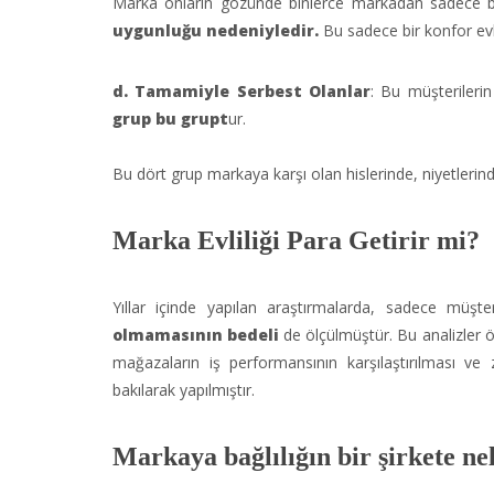
Marka onların gözünde binlerce markadan sadece b
uygunluğu nedeniyledir.
Bu sadece bir konfor evlil
d.
Tamamiyle Serbest Olanlar
: Bu müşterilerin
grup bu grupt
ur.
Bu dört grup markaya karşı olan hislerinde, niyetlerinde
Marka Evliliği Para Getirir mi?
Yıllar içinde yapılan araştırmalarda, sadece müş
olmamasının bedeli
de ölçülmüştür. Bu analizler ö
mağazaların iş performansının karşılaştırılması ve
bakılarak yapılmıştır.
Markaya bağlılığın bir şirkete ne