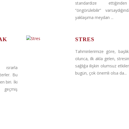
standardize ettiğin
“öngörülebilir” varsaydığı
yaklaşıma meydan ...
AK
STRES
Tahminlerimize göre, başlık
olunca, ilk akla gelen, stresin
sağlığa ilişkin olumsuz etkile
 ısrarla
bugün, çok önemli olsa da...
erler. Bu
n biri. İki
n geçmiş