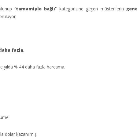
ulunup “
tamamiyle bağlı
” kategorisine geçen müşterilerin
gene
örülüyor.
daha fazla
.
ve yılda % 44 daha fazla harcama.
üme
la dolar kazanılmış