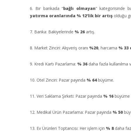
6. Bir bankada “
bağlı olmayan
” kategorisinde b
yatırma oranlarında % 12’lik bir artış
olduğu g
7. Banka: Bakiyelerinde
% 26
artış.
8. Market Zinciri: Alışveriş oranı
%20
, harcama
% 33 
9. Kredi Kartı Pazarlama:
% 36
daha fazla kullanılma 
10. Otel Zinciri: Pazar payında
% 64
büyüme.
11. Veri Saklama Şirketi: Pazar payında
% 16
büyüme
12. Medikal Ürün Pazarlama: Pazar payında
% 50
büy
13. Ev Ürünleri Toptancısı: Her işlem için
% 8
daha faz