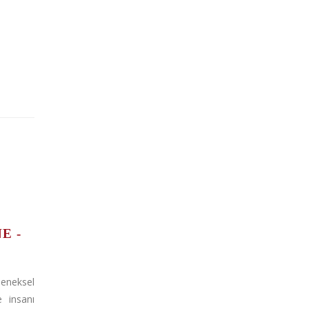
E -
leneksel
e insanı