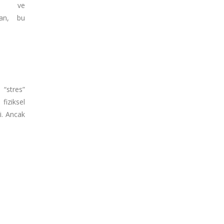
den ve
ndan, bu
 “stres”
 fiziksel
ri. Ancak