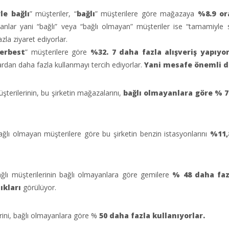
e bağlı
” müşteriler, “
bağlı
” müşterilere göre mağazaya
%8.9 or
nlar yani “bağlı” veya “bağlı olmayan” müşteriler ise “tamamiyle 
la ziyaret ediyorlar.
erbest
” müşterilere göre
%32. 7 daha fazla alışveriş yapıyor
dan daha fazla kullanmayı tercih ediyorlar.
Yani mesafe önemli de
terilerinin, bu şirketin mağazalarını,
bağlı olmayanlara göre % 
bağlı olmayan müşterilere göre bu şirketin benzin istasyonlarını
%11,
ağlı müşterilerinin bağlı olmayanlara göre gemilere
% 48 daha faz
ıkları
görülüyor.
lerini, bağlı olmayanlara göre %
50 daha fazla kullanıyorlar.