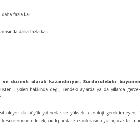
1
daha fazla kar
arasında daha fazla kar.
a ve düzenli olarak kazandırıyor. Sürdürülebilir büyüm
teri ilişkileri hakkında değil, ilerideki aylarda ya da yıllarda gerçe
.
asıl oluyor da büyük yatırımlar ve yüksek teknoloji gerektirmeyen, 
 herkesi memnun edecek, ciddi paralar kazanılmasına yol açacak bir mü