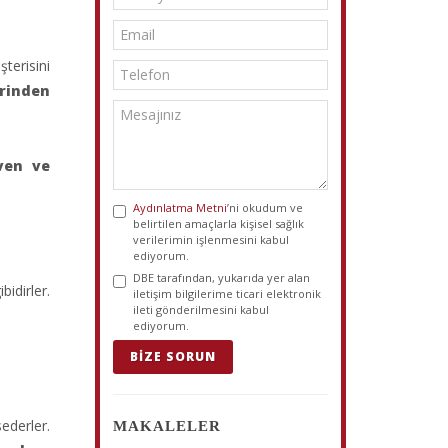
terisini
irinden
ven ve
Aydınlatma Metni
’ni okudum ve
belirtilen amaçlarla kişisel sağlık
verilerimin işlenmesini kabul
ediyorum.
DBE tarafından, yukarıda yer alan
idirler.
iletişim bilgilerime ticari elektronik
ileti gönderilmesini kabul
ediyorum.
BIZE SORUN
ederler.
MAKALELER