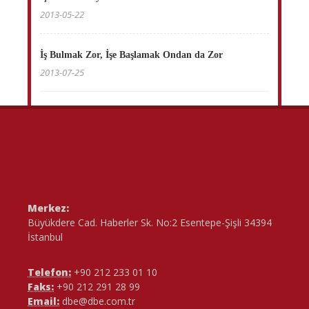
2013-05-22
İş Bulmak Zor, İşe Başlamak Ondan da Zor
2013-07-25
Merkez:
Büyükdere Cad. Haberler Sk. No:2 Esentepe-Şişli 34394
İstanbul
Telefon:
+90 212 233 01 10
Faks:
+90 212 291 28 99
Email:
dbe@dbe.com.tr