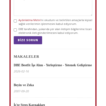
Aydınlatma Metni
’ni okudum ve belirtilen amaçlarla kişisel
sağlık verilerimin işlenmesini kabul ediyorum.
DBE tarafından, yukarıda yer alan iletişim bilgilerime ticari
elektronik ileti gönderilmesini kabul ediyorum.
BIZE SORUN
MAKALELER
DBE Bestfit İşe Alım - Yerleştirme - Yetenek Geliştirme
2026-02-16
Beyin ve Zeka
2007-09-20
İş'te Stres Kaynakları