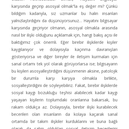
karşısında geçirip asosyal olmak”la eş değer mi? Çünkü
bildiğim kadarıyla, siz uzmanlar bu halin insanları
yalnızlaştırdığını da düşünüyorsunuz… Hayatını bilgisayar
karşısında geçiriyor olmanın, asosyal olmakla arasında
nasıl bir ilişki olduğunu açıklamak için, hangi bakış açısı ile
baktığımız çok önemli. Eğer birebir ilişkilerde kişiler
kaygılanıyor ve dolayısıyla kaçınma davranışları
gösteriyorsa ve diğer bireyler ile iletişim kurmaları için
sanal ortamı tek yol olarak görüyorlarsa ise; bilgisayarın
bu kişileri asosyalleştirdiğini düşünmenin aksine, patolojik
bir durumla karşı karşıya olmakla birlikte,
sosyalleştirdiğini de söyleyebiliriz. Fakat, birebir ilişkilerde
sosyal kaygı bozukluğu teşhisi alabilecek kadar kaygı
yaşayan kişilerin toplumdaki oranlarına bakarsak, bu
rakam oldukça az. Dolayısıyla, birebir ilişki kurabilecek
becerileri olan insanların da kolaya kaçarak sanal
ortamda bir takım ilişkiler kurduklarını ve buna bağlı
olarak da sahip oldukları sosyal iletişim becerilerini