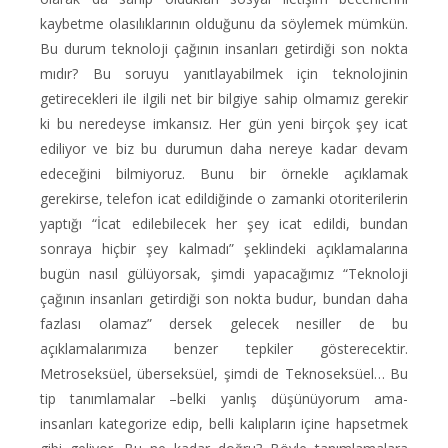
kaybetme olasılıklarının olduğunu da söylemek mümkün.
Bu durum teknoloji çağının insanları getirdiği son nokta
mıdır? Bu soruyu yanıtlayabilmek için teknolojinin
getirecekleri ile ilgili net bir bilgiye sahip olmamız gerekir
ki bu neredeyse imkansız. Her gün yeni birçok şey icat
ediliyor ve biz bu durumun daha nereye kadar devam
edeceğini bilmiyoruz. Bunu bir örnekle açıklamak
gerekirse, telefon icat edildiğinde o zamanki otoriterilerin
yaptığı “İcat edilebilecek her şey icat edildi, bundan
sonraya hiçbir şey kalmadı” şeklindeki açıklamalarına
bugün nasıl gülüyorsak, şimdi yapacağımız “Teknoloji
çağının insanları getirdiği son nokta budur, bundan daha
fazlası olamaz” dersek gelecek nesiller de bu
açıklamalarımıza benzer tepkiler gösterecektir.
Metroseksüel, überseksüel, şimdi de Teknoseksüel… Bu
tip tanımlamalar –belki yanlış düşünüyorum ama-
insanları kategorize edip, belli kalıpların içine hapsetmek