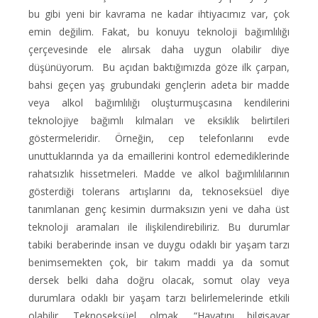
bu gibi yeni bir kavrama ne kadar ihtiyacımız var, çok
emin değilim. Fakat, bu konuyu teknoloji bağımlılığı
çerçevesinde ele alırsak daha uygun olabilir diye
düşünüyorum. Bu açıdan baktığımızda göze ilk çarpan,
bahsi geçen yaş grubundaki gençlerin adeta bir madde
veya alkol bağımlılığı oluşturmuşcasına kendilerini
teknolojiye bağımlı kılmaları ve eksiklik belirtileri
göstermeleridir. Örneğin, cep telefonlarını evde
unuttuklarında ya da emaillerini kontrol edemediklerinde
rahatsızlık hissetmeleri. Madde ve alkol bağımlılılarının
gösterdiği tolerans artışlarını da, teknoseksüel diye
tanımlanan genç kesimin durmaksızın yeni ve daha üst
teknoloji aramaları ile ilişkilendirebiliriz. Bu durumlar
tabiki beraberinde insan ve duygu odaklı bir yaşam tarzı
benimsemekten çok, bir takım maddi ya da somut
dersek belki daha doğru olacak, somut olay veya
durumlara odaklı bir yaşam tarzı belirlemelerinde etkili
olabilir. Teknoseksüel olmak, “Hayatını bilgisayar