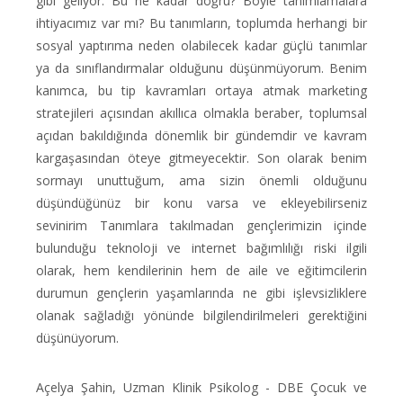
gibi geliyor. Bu ne kadar doğru? Böyle tanımlamalara
ihtiyacımız var mı? Bu tanımların, toplumda herhangi bir
sosyal yaptırıma neden olabilecek kadar güçlü tanımlar
ya da sınıflandırmalar olduğunu düşünmüyorum. Benim
kanımca, bu tip kavramları ortaya atmak marketing
stratejileri açısından akıllıca olmakla beraber, toplumsal
açıdan bakıldığında dönemlik bir gündemdir ve kavram
kargaşasından öteye gitmeyecektir. Son olarak benim
sormayı unuttuğum, ama sizin önemli olduğunu
düşündüğünüz bir konu varsa ve ekleyebilirseniz
sevinirim Tanımlara takılmadan gençlerimizin içinde
bulunduğu teknoloji ve internet bağımlılığı riski ilgili
olarak, hem kendilerinin hem de aile ve eğitimcilerin
durumun gençlerin yaşamlarında ne gibi işlevsizliklere
olanak sağladığı yönünde bilgilendirilmeleri gerektiğini
düşünüyorum.
Açelya Şahin, Uzman Klinik Psikolog - DBE Çocuk ve