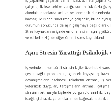
İş yaparken yaşanan zaman baskısı, hata yapma korku
çalışma, fiziksel tehlike varlığı, sorumluluk fazlalığı, 
altındaki insanlarda acil ve beklenmedik durumlarda
kaynağı ile işlerini sürdürmeye çalışabilir, bu da aynı 
durumun sonucunda da aşırı çalışmaya bağlı olarak, 
Stres kaynaklarının içinde en önemlisinin aşırı iş yükü
ve rol belirsizliği de diğer önemli stres kaynaklarıdır.
Aşırı Stresin Yarattığı Psikolojik
İş yerindeki uzun süreli stresin kişiler üzerindeki yans
çeşitli sağlık problemleri, gelecek kaygısı, iş kaza
dayanışmaların azalması, rekabetin artması, iş ve
yetersizlik duyguları, tartışmaların artması, çalış
stresinin artmasıyla kişilerde yorgunluk, sinirlilik, 
isteği, iştahsızlık, çarpıntılar, mide bağırsak hastalıkla