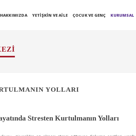
HAKKIMIZDA
YETIŞKIN VE AILE
ÇOCUK VE GENÇ
KURUMSAL
EZI
URTULMANIN YOLLARI
ayatında Stresten Kurtulmanın Yolları