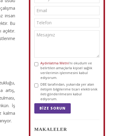
ya usulü
ı çalışma
az insan
ektir. Bu
açıktır.
üstlenme
Aydınlatma Metni
’ni okudum ve
belirtilen amaçlarla kişisel sağlık
verilerimin işlenmesini kabul
ediyorum.
ozukluğu,
DBE tarafından, yukarıda yer alan
iletişim bilgilerime ticari elektronik
a artış,
ileti gönderilmesini kabul
zulması,
ediyorum.
mkün. İş
BIZE SORUN
ız kalma
anıyor.
MAKALELER