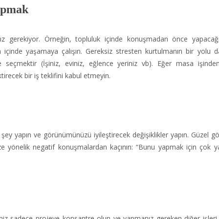
Yapmak
anız gerekiyor. Örneğin, topluluk içinde konuşmadan önce yapacağ
zın içinde yaşamaya çalışın. Gereksiz stresten kurtulmanın bir yolu d
e seçmektir (İşiniz, eviniz, eğlence yeriniz vb). Eğer masa işinde
ecek bir iş teklifini kabul etmeyin.
ir şey yapın ve görünümünüzü iyileştirecek değişiklikler yapın. Güzel 
ize yönelik negatif konuşmalardan kaçının: “Bunu yapmak için çok ya
iseniz sadece projeye konsantre olun ve yapmanız gereken diğer işleri