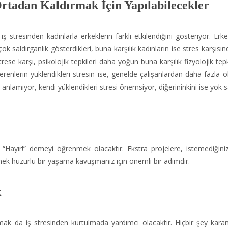
tadan Kaldırmak İçin Yapılabilecekler
iş stresinden kadınlarla erkeklerin farklı etkilendiğini gösteriyor. Erke
ok saldırganlık gösterdikleri, buna karşılık kadınların ise stres karşısı
rese karşı, psikolojik tepkileri daha yoğun buna karşılık fizyolojik tepk
verenlerin yüklendikleri stresin ise, genelde çalışanlardan daha fazla 
i anlamıyor, kendi yüklendikleri stresi önemsiyor, diğerininkini ise yok s
 “Hayır!” demeyi öğrenmek olacaktır. Ekstra projelere, istemediğini
mek huzurlu bir yaşama kavuşmanız için önemli bir adımdır.
k
mak da iş stresinden kurtulmada yardımcı olacaktır. Hiçbir şey kara