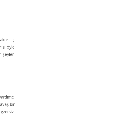
ktır. İş
izi öyle
 şeyleri
yardımcı
avaş bir
egzersizi