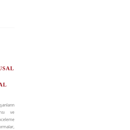
USAL
L
AL
şanların
ansı ve
nceleme
tırmalar,