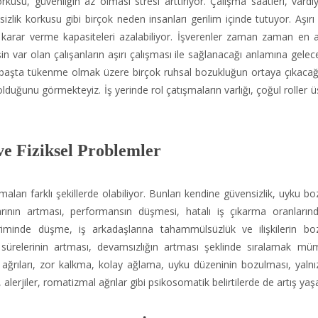
su, güvenliğin az olması stresi arttırıyor. Çalışma saatleri, vardi
işsizlik korkusu gibi birçok neden insanları gerilim içinde tutuyor. Aşır
 karar verme kapasiteleri azalabiliyor. İşverenler zaman zaman en 
işin var olan çalışanların aşırı çalışması ile sağlanacağı anlamına gelec
başta tükenme olmak üzere birçok ruhsal bozukluğun ortaya çıkacağı 
 olduğunu görmekteyiz. İş yerinde rol çatışmaların varlığı, çoğul roller 
 ve Fiziksel Problemler
ımaları farklı şekillerde olabiliyor. Bunları kendine güvensizlik, uyku b
larının artması, performansın düşmesi, hatalı iş çıkarma oranlarınd
riminde düşme, iş arkadaşlarına tahammülsüzlük ve ilişkilerin bo
ma sürelerinin artması, devamsızlığın artması şeklinde sıralamak mü
baş ağrıları, zor kalkma, kolay ağlama, uyku düzeninin bozulması, yaln
rı, alerjiler, romatizmal ağrılar gibi psikosomatik belirtilerde de artış yaş