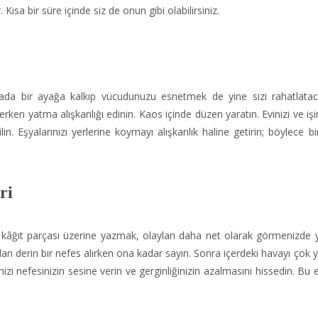
 Kısa bir süre içinde siz de onun gibi olabilirsiniz.
rada bir ayağa kalkıp vücudunuzu esnetmek de yine sizi rahatlataca
ken yatma alışkanlığı edinin. Kaos içinde düzen yaratın. Evinizi ve işin
n. Eşyalarınızı yerlerine koymayı alışkanlık haline getirin; böylece bir
ri
ir kâğıt parçası üzerine yazmak, olayları daha net olarak görmenizde 
an derin bir nefes alırken ona kadar sayın. Sonra içerdeki havayı çok y
nizi nefesinizin sesine verin ve gerginliğinizin azalmasını hissedin. Bu 