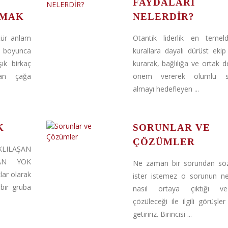
FAYDALARI
ŞMAK
NELERDİR?
tür anlam
Otantik liderlik en temeld
h boyunca
kurallara dayalı dürüst ekip i
ık birkaç
kurarak, bağlılığa ve ortak d
dan çağa
önem vererek olumlu so
almayı hedefleyen ...
K
SORUNLAR VE
ÇÖZÜMLER
KLILAŞAN
YAN YOK
Ne zaman bir sorundan söz
klar olarak
ister istemez o sorunun n
bir gruba
nasıl ortaya çıktığı v
çözüleceği ile ilgili görüşler
getiririz. Birincisi ...