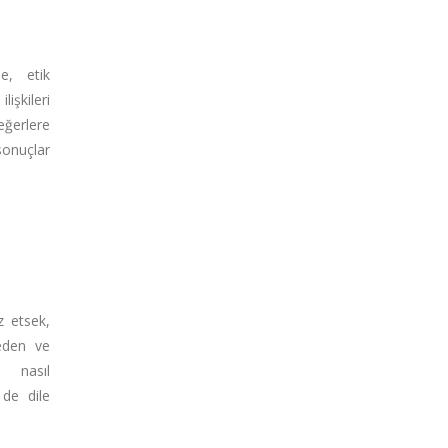
e, etik
lişkileri
eğerlere
nuçlar
 etsek,
eden ve
e nasıl
 de dile