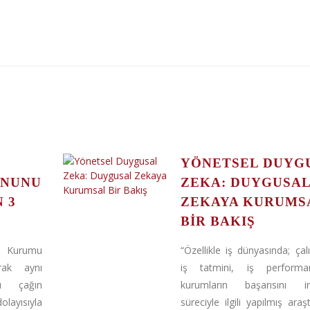
YÖNETSEL DUYG
ONUNU
ZEKA: DUYGUSA
 3
ZEKAYA KURUMS
BIR BAKIŞ
l Kurumu
“Özellikle iş dünyasında; çalı
rak aynı
iş tatmini, iş perform
ı çağın
kurumların başarısını i
layısıyla
süreciyle ilgili yapılmış araş