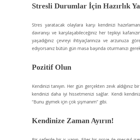
Stresli Durumlar İçin Hazırlık 
Stres yaratacak olaylara karşı kendinizi hazırlam
davranışı ve karşılaşabileceğiniz her tepkiyi kafanı
yaşadığınız çevreyi ihtiyaçlarınıza ve arzunuza gör
ediyorsanız bütün gün masa başında oturmanızı gerektir
Pozitif Olun
Kendinizi tanıyın. Her gün gerçekten zevk aldığınız b
kendinizi daha iyi hissetmenizi sağlar. Kendi kendin
“Bunu giymek için çok şişmanım” gibi.
Kendinize Zaman Ayırın!
Bir seferde bir iş yapın. Eğer bir proje ile meşgul 