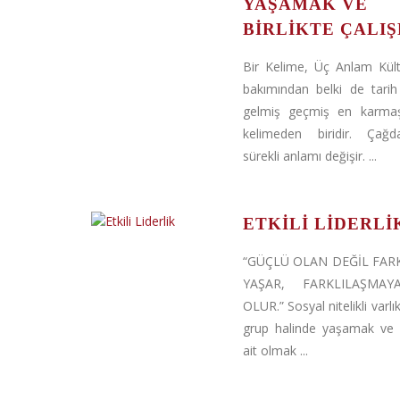
YAŞAMAK VE
BIRLIKTE ÇALI
Bir Kelime, Üç Anlam Kül
bakımından belki de tari
gelmiş geçmiş en karmaş
kelimeden biridir. Çağ
sürekli anlamı değişir. ...
ETKILI LIDERLI
“GÜÇLÜ OLAN DEĞİL FAR
YAŞAR, FARKLILAŞMA
OLUR.” Sosyal nitelikli varlı
grup halinde yaşamak ve 
ait olmak ...