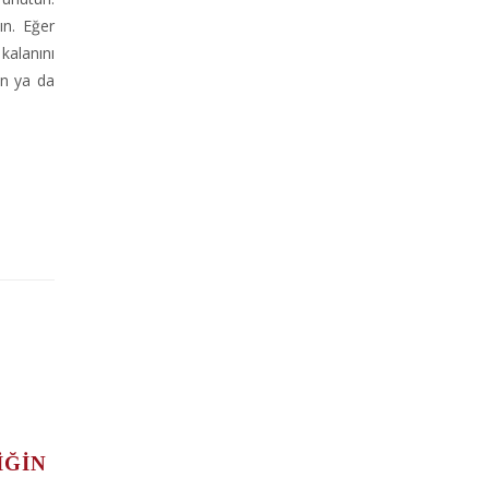
ın. Eğer
kalanını
an ya da
İĞİN