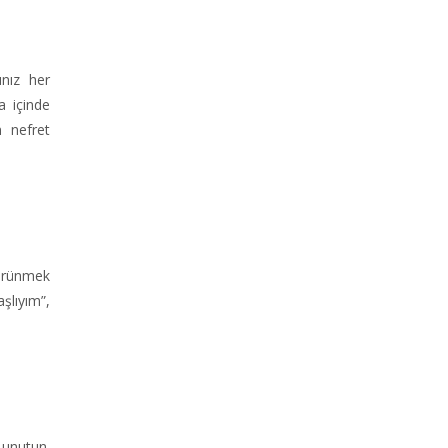
ınız her
a içinde
n nefret
görünmek
şlıyım”,
 unutun.