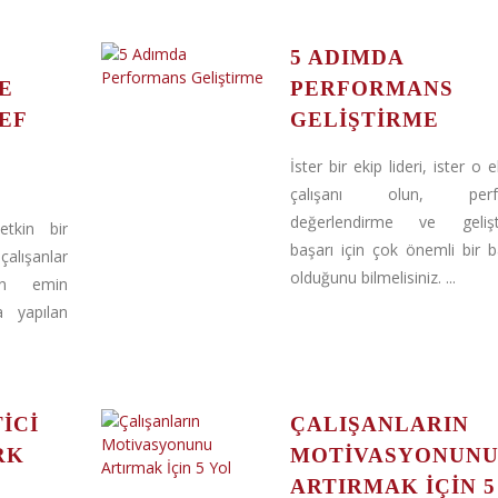
5 ADIMDA
E
PERFORMANS
EF
GELIŞTIRME
İster bir ekip lideri, ister o e
çalışanı olun, perf
değerlendirme ve gelişt
etkin bir
başarı için çok önemli bir
alışanlar
olduğunu bilmelisiniz. ...
den emin
la yapılan
ICI
ÇALIŞANLARIN
RK
MOTIVASYONUN
ARTIRMAK İÇIN 5