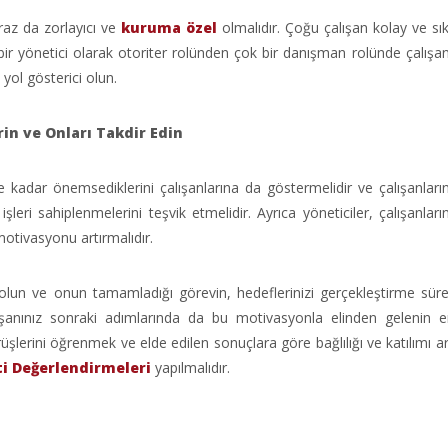
iraz da zorlayıcı ve
kuruma özel
olmalıdır. Çoğu çalışan kolay ve sıkı
 bir yönetici olarak otoriter rolünden çok bir danışman rolünde çalışanl
yol gösterici olun.
in ve Onları Takdir Edin
ne kadar önemsediklerini çalışanlarına da göstermelidir ve çalışanlar
şleri sahiplenmelerini teşvik etmelidir. Ayrıca yöneticiler, çalışanlar
motivasyonu artırmalıdır.
ten olun ve onun tamamladığı görevin, hedeflerinizi gerçekleştirme sür
ışanınız sonraki adımlarında da bu motivasyonla elinden gelenin en
şlerini öğrenmek ve elde edilen sonuçlara göre bağlılığı ve katılımı a
i Değerlendirmeleri
yapılmalıdır.