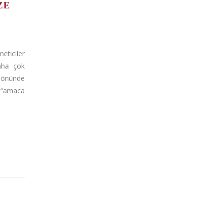
ZE
ticiler
daha çok
 önünde
“amaca