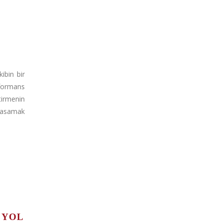
kibin bir
ormans
irmenin
 basamak
U
 YOL