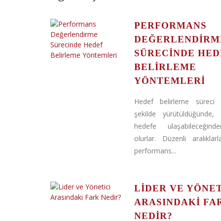
PERFORMANS
DEĞERLENDIRM
SÜRECINDE HED
BELIRLEME
YÖNTEMLERI
Hedef belirleme süreci 
şekilde yürütüldüğünde, ç
hedefe ulaşabileceğin
olurlar. Düzenli aralıklar
performans...
LIDER VE YÖNET
ARASINDAKI FA
NEDIR?