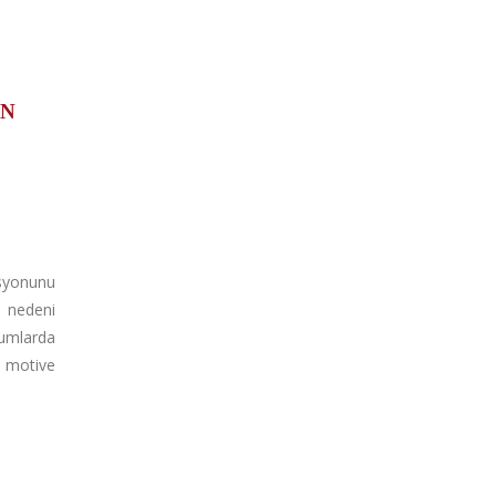
U
IN
yonunu
 nedeni
mlarda
 motive
.