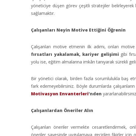
yöneticiye düşen görev çeşitli stratejiler belirleye
sağlamaktır.
Çalışanları Neyin Motive Ettiğini Öğrenin
Çalışanları motive etmenin ilk adımı, onları moti
fırsatları yakalamak, kariyer gelişimi
gibi fır
yolu ise, eğitim almalarına imkân tanıyarak sürekli geli
Bir yönetici olarak, birden fazla sorumlulukla baş 
fark edemeyebilirsiniz. Böyle durumlarda çalışanları
Motivasyon Envanterleri
’nden
yararlanabilirsiniz
Çalışanlardan Öneriler Alın
Çalışanları öneriler vermekte cesaretlendirmek, on
öneriler sayesinde uygulamaya geçirilen fikirler için 