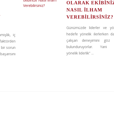
OLARAK EKIBINI
NASIL İLHAM
N
VEREBILIRSINIZ?
Günümüzde liderler ve yöne
hedefe yönelik ilerlerken 
mişlik, iç
çalışan deneyimini göz
törden
bulunduruyorlar. Yani 
l bir sorun
yönelik liderlik” ...
aşarısını