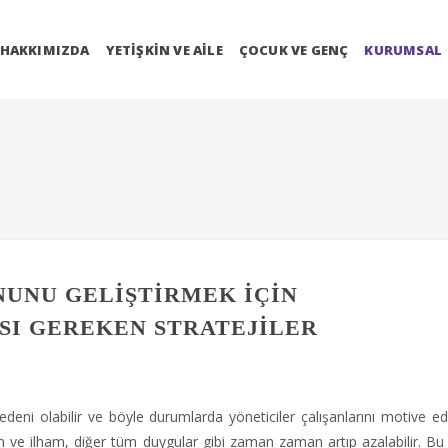
HAKKIMIZDA
YETIŞKIN VE AILE
ÇOCUK VE GENÇ
KURUMSAL
UNU GELIŞTIRMEK İÇIN
SI GEREKEN STRATEJILER
deni olabilir ve böyle durumlarda yöneticiler çalışanlarını motive e
asyon ve ilham, diğer tüm duygular gibi zaman zaman artıp azalabilir. Bu