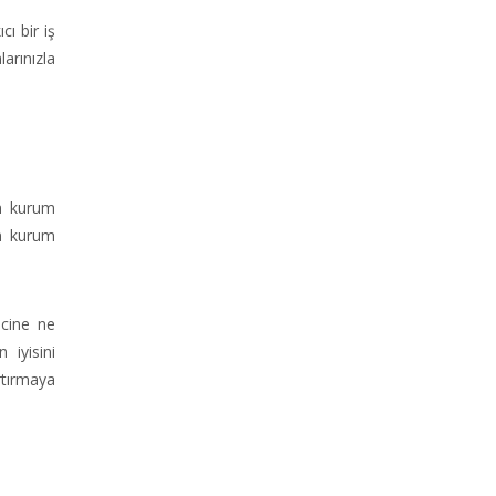
cı bir iş
arınızla
ın kurum
ın kurum
ecine ne
 iyisini
rtırmaya