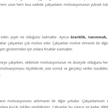
rek hem uzun hem kısa vadede çalışanların motivasyonunun yüksek tut
ve eden şeyin ne olduğunu bulmaktır. Ayrıca
özerklik, tanınmak,
satlar çalışanları çok motive eder. Çalışanları motive etmenin bir diğe
şim göstermeleri için onlara fırsatlar sunmaktır.
etmeye çalışırken, ekibinizin motivasyonunun ne düzeyde olduğunu h
n motivasyonunu ölçebilecek, size somut ve gerçekçi veriler sunabil
.
ların motivasyonunu artırmanın bir diğer yoludur. Çalışanlarınızın
onlara küçük ödüller verebilirsiniz. Çalışanlar bu sürece ne kadar dâhil