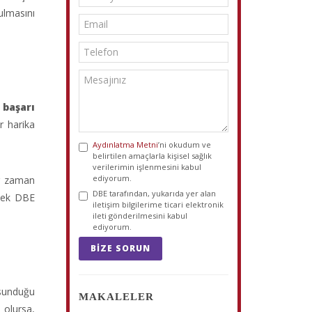
ulmasını
 başarı
r harika
Aydınlatma Metni
’ni okudum ve
belirtilen amaçlarla kişisel sağlık
verilerimin işlenmesini kabul
ediyorum.
er zaman
DBE tarafından, yukarıda yer alan
ecek DBE
iletişim bilgilerime ticari elektronik
ileti gönderilmesini kabul
ediyorum.
BIZE SORUN
 sunduğu
MAKALELER
 olursa,