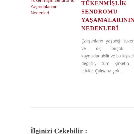
TÜKENMIŞLIK
SENDROMU
YAŞAMALARINI
NEDENLERI
Çalışanların yaşadığı tüken
ve dış birçok fak
kaynaklanabilir ve bu kişise
değildir, tüm şirketin b
etkiler. Çalışana çok ...
İlginizi Çekebilir :