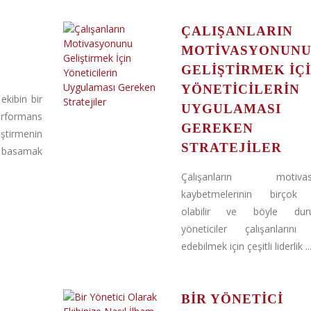
ÇALIŞANLARIN
MOTIVASYONUN
GELIŞTIRMEK İÇ
YÖNETICILERIN
 ekibin bir
UYGULAMASI
formans
GEREKEN
tirmenin
STRATEJILER
r basamak
Çalışanların motivas
kaybetmelerinin birçok
olabilir ve böyle duru
yöneticiler çalışanlarını
edebilmek için çeşitli liderlik ..
BIR YÖNETICI