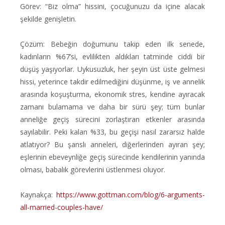
Görev: “Biz olma” hissini, çocuğunuzu da içine alacak
şekilde genişletin.
Çözüm: Bebeğin doğumunu takip eden ilk senede,
kadınların %67’si, evlilikten aldıkları tatminde ciddi bir
düşüş yaşıyorlar. Uykusuzluk, her şeyin üst üste gelmesi
hissi, yeterince takdir edilmediğini düşünme, iş ve annelik
arasında koşuşturma, ekonomik stres, kendine ayıracak
zamanı bulamama ve daha bir sürü şey; tüm bunlar
anneliğe geçiş sürecini zorlaştıran etkenler arasında
sayılabilir. Peki kalan %33, bu geçişi nasıl zararsız halde
atlatıyor? Bu şanslı anneleri, diğerlerinden ayıran şey;
eşlerinin ebeveynliğe geçiş sürecinde kendilerinin yanında
olması, babalık görevlerini üstlenmesi oluyor.
Kaynakça:
https://www.gottman.com/blog/6-arguments-
all-married-couples-have/