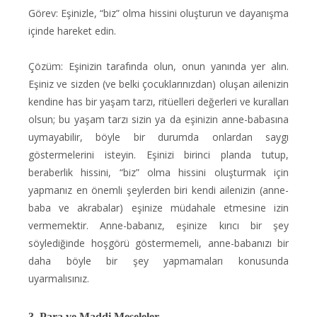
Görev: Eşinizle, “biz” olma hissini oluşturun ve dayanışma
içinde hareket edin.
Çözüm: Eşinizin tarafında olun, onun yanında yer alın.
Eşiniz ve sizden (ve belki çocuklarınızdan) oluşan ailenizin
kendine has bir yaşam tarzı, ritüelleri değerleri ve kuralları
olsun; bu yaşam tarzı sizin ya da eşinizin anne-babasına
uymayabilir, böyle bir durumda onlardan saygı
göstermelerini isteyin. Eşinizi birinci planda tutup,
beraberlik hissini, “biz” olma hissini oluşturmak için
yapmanız en önemli şeylerden biri kendi ailenizin (anne-
baba ve akrabalar) eşinize müdahale etmesine izin
vermemektir. Anne-babanız, eşinize kırıcı bir şey
söylediğinde hoşgörü göstermemeli, anne-babanızı bir
daha böyle bir şey yapmamaları konusunda
uyarmalısınız.
3. Para ve Maddi Meseleler