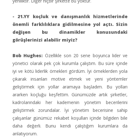
yeniliktir. Diğer hiçbir şirkette bu yoktur.
- 21.YY koçluk ve danışmanlık hizmetlerinde
önemli farklılıklara gidilmesine yol açtı. Sizin
değişen bu dinamikler konusundaki
görüşlerinizi alabilir miyiz?
Bob Hughes:
Özellikle son 20 sene boyunca lider ve
yönetici olarak pek çok kurumla çalıştım. Bu süre içinde
iyi ve kötü liderlik örnekleri gördüm. İyi örneklerden yola
çıkarak insanları motive etmek ve yeni yöntemler
geliştirmek için yollar aramaya başladım. Bu yolları
ararken koçluğu keşfettim. Günümüzde artık şirketler,
kadrolarındaki her kademenin yönetim becerilerini
geliştirmek zorundalar. İyi yönetim becerisine sahip
çalışanlar günümüz rekabet koşulları içinde bilgiden bile
daha değerli. Bunu kendi çalıştığım kurumlara da
anlatıyorum.