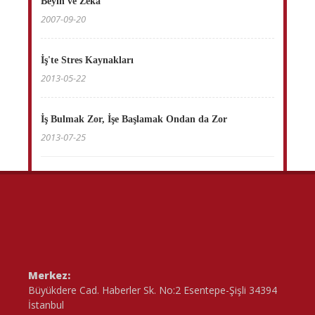
Beyin ve Zeka
2007-09-20
İş'te Stres Kaynakları
2013-05-22
İş Bulmak Zor, İşe Başlamak Ondan da Zor
2013-07-25
Merkez:
Büyükdere Cad. Haberler Sk. No:2 Esentepe-Şişli 34394
İstanbul