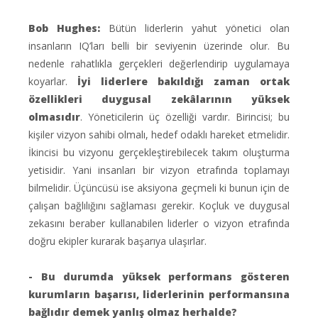
Bob Hughes:
Bütün liderlerin yahut yönetici olan
insanların IQ’ları belli bir seviyenin üzerinde olur. Bu
nedenle rahatlıkla gerçekleri değerlendirip uygulamaya
koyarlar.
İyi liderlere bakıldığı zaman ortak
özellikleri duygusal zekâlarının yüksek
olmasıdır
. Yöneticilerin üç özelliği vardır. Birincisi; bu
kişiler vizyon sahibi olmalı, hedef odaklı hareket etmelidir.
İkincisi bu vizyonu gerçekleştirebilecek takım oluşturma
yetisidir. Yani insanları bir vizyon etrafında toplamayı
bilmelidir. Üçüncüsü ise aksiyona geçmeli ki bunun için de
çalışan bağlılığını sağlaması gerekir. Koçluk ve duygusal
zekasını beraber kullanabilen liderler o vizyon etrafında
doğru ekipler kurarak başarıya ulaşırlar.
- Bu durumda yüksek performans gösteren
kurumların başarısı, liderlerinin performansına
bağlıdır demek yanlış olmaz herhalde?