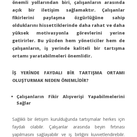
önemli yollarından biri, çalışanların arasında
açık bir iletişim sağlamaktır. Çalışanlar
fikirlerini paylaşma özgürlüğüne sahip
olduklarını hissettiklerinde daha rahat ve daha
yüksek motivasyonla görevlerini yerine
getirirler. Bu yüzden hem yöneticiler hem de
çalışanların, iş yerinde kaliteli bir tartışma
ortamı yaratabilmeleri önemlidir.
İŞ YERİNDE FAYDALI BİR TARTIŞMA ORTAMI
OLUŞTURMAK NEDEN ÖNEMLİDİR?
Çalışanların Fikir Alışverişi Yapabilmelerini
Sağlar
Sağlıklı bir iletişim kurulduğunda tartışmalar herkes için
faydalı olabilir. Çalışanlar arasında beyin fırtınası
yapılmasını sağlayabilir ve iş birliğini kuvvetlendirebilir.