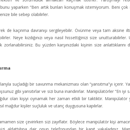
atta bunu yaparken “Ben artık bunları konuşmak istemiyorum. Beni çok 
enize bile sebep olabilirler.
rek de kaçınma davranışı sergileyebilir. Övünme veya tam aksine iltif
ler. Neye kızdığınızı veya nasıl hissettiğinizi size unutturabilirler. U
orlanabilirsiniz. Bu yüzden karşınızdaki kişinin size anlattıklarını 
dırma
larıyla suçladığı bir savunma mekanizması olan “yansıtma”yı içerir. Ya
rmuşsunuz gibi yansıtırlar ve sizi buna inandırırlar. Manipülatörler “En iy
ur olan kişiyi oynamak her zaman etkili bir taktiktir. Manipülatör y
ıl mağdur kişiler suçluluk ve utanç duygusuna kapılırlar.
amen size çevirirken sizi zayıflatır. Böylece manipülatör kişi amacın
sizi aldattığına dair onun telefonundan bir kanıt yakaladınız. Man