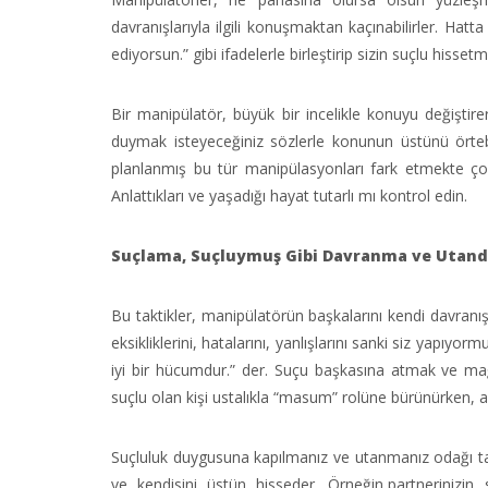
davranışlarıyla ilgili konuşmaktan kaçınabilirler. H
ediyorsun.” gibi ifadelerle birleştirip sizin suçlu hissetm
Bir manipülatör, büyük bir incelikle konuyu değiştire
duymak isteyeceğiniz sözlerle konunun üstünü örtebilir
planlanmış bu tür manipülasyonları fark etmekte çok z
Anlattıkları ve yaşadığı hayat tutarlı mı kontrol edin.
Suçlama, Suçluymuş Gibi Davranma ve Utan
Bu taktikler, manipülatörün başkalarını kendi davranış
eksikliklerini, hatalarını, yanlışlarını sanki siz yapıyo
iyi bir hücumdur.” der. Suçu başkasına atmak ve mağd
suçlu olan kişi ustalıkla “masum” rolüne bürünürken, as
Suçluluk duygusuna kapılmanız ve utanmanız odağı tam
ve kendisini üstün hisseder. Örneğin,partnerinizin 