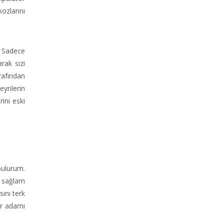
ozlarını
! Sadece
rak sizi
rafından
eynlerin
rini eski
bulurum.
k sağlam
sını terk
ir adamı