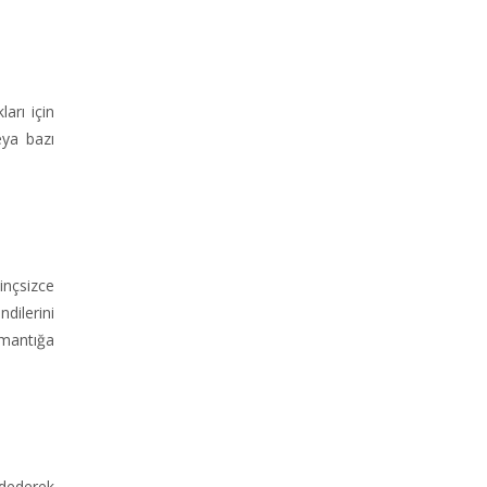
arı için
eya bazı
inçsizce
dilerini
r mantığa
dederek