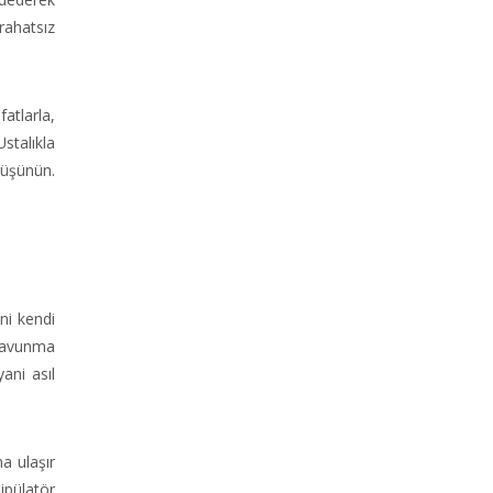
rahatsız
atlarla,
stalıkla
düşünün.
ni kendi
i savunma
ani asıl
a ulaşır
ipülatör