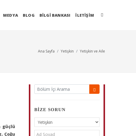
MEDYA
BLOG
BİLGİ BANKASI
İLETIŞIM
Ana Sayfa
Yetişkin
Yetişkin ve Aile
BIZE SORUN
n güçlü
z. Çoğu