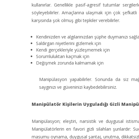
kullanırlar. Genellikle pasif-agresif tutumlar sergil
söyleyebilirler. Amaçlarına ulaşmak için çok şefkatli dav
karşısında şok olmuş gibi tepkiler verebilirler.
Kendinizden ve algılarınızdan şüphe duymanızı sağl
Saldırgan niyetlerini gizlemek için
Kendi gerçekleriyle yüzleşmemek için
Sorumluluktan kaçmak için
Değişmek zorunda kalmamak için
Manipülasyon yapabilirler. Sonunda da siz mağd
saygınızı ve güveninizi kaybedebilirsiniz.
Manipülatör Kişilerin Uyguladığı Gizli Manipü
Manipülasyon; eleştiri, narsistik ve duygusal istismar 
Manipülatörlerin en favori gizli silahları şunlardır
masumu oynama, duygusal şantaj, unutma, dikkatsizli