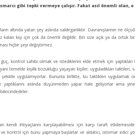
smarcı gibi tepki vermeye çalışır. Fakat asıl önemli olan, o 
rların altında yatan şey aslında saldırganlıktır. Davranışlarının ne ölçüde
z kalan kişi için çok da önemli değildir. Biri size açık ya da örtük bir
ması hiçbir şeyi değiştirmez.
üç, kontrol sahibi olmak ve istediklerini elde etmek için yaptıkları 
r,yani temelde kişilik bozukluğu yaşayan kişiler; uyguladıkları taktileri
r şekilde uygulamıyorlar. Bununla birlikte, bu taktikleri uygulamak on
nde yaptıklarını aslında düşünmeden yapar hale geliyorlar ama yi
 bilincindedirler.
 kendi ihtiyaçlarını karşılayabilmesi için karşı tarafı etkilemesidi
ç ve kontrol için bunu yapmaya başlarlar ve aldatıcı, istismar edici y