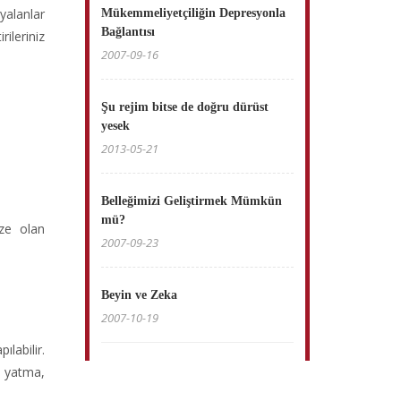
yalanlar
Mükemmeliyetçiliğin Depresyonla
Bağlantısı
rileriniz
2007-09-16
Şu rejim bitse de doğru dürüst
yesek
2013-05-21
Belleğimizi Geliştirmek Mümkün
mü?
ize olan
2007-09-23
Beyin ve Zeka
2007-10-19
labilir.
a yatma,