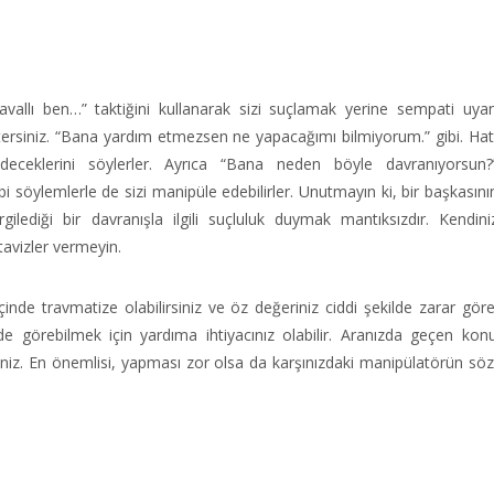
Zavallı ben…” taktiğini kullanarak sizi suçlamak yerine sempati uya
 istersiniz. “Bana yardım etmezsen ne yapacağımı bilmiyorum.” gibi. Ha
edeceklerini söylerler. Ayrıca “Bana neden böyle davranıyorsun?
söylemlerle de sizi manipüle edebilirler. Unutmayın ki, bir başkasını
lediği bir davranışla ilgili suçluluk duymak mantıksızdır. Kendini
tavizler vermeyin.
inde travmatize olabilirsiniz ve öz değeriniz ciddi şekilde zarar göreb
ilde görebilmek için yardıma ihtiyacınız olabilir. Aranızda geçen kon
irsiniz. En önemlisi, yapması zor olsa da karşınızdaki manipülatörün söz