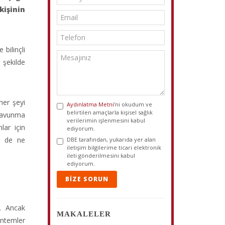
kişinin
 bilinçli
 şekilde
her şeyi
Aydınlatma Metni
’ni okudum ve
belirtilen amaçlarla kişisel sağlık
, savunma
verilerimin işlenmesini kabul
lar için
ediyorum.
ne de ne
DBE tarafından, yukarıda yer alan
iletişim bilgilerime ticari elektronik
ileti gönderilmesini kabul
ediyorum.
BIZE SORUN
r. Ancak
MAKALELER
öntemler