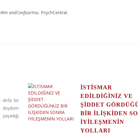
o Win andConfuseYou.
PsychCentral.
İSTİSMAR
EDİLDİĞİNİZ VE
lk defa bir
ŞİDDET GÖRDÜĞ
n duydum
BİR İLİŞKİDEN S
’ yaşadığı
İYİLEŞMENİN
YOLLARI