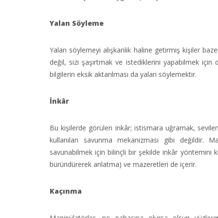
Yalan Söyleme
Yalan söylemeyi alışkanlık haline getirmiş kişiler baze
değil, sizi şaşırtmak ve istediklerini yapabilmek için
bilgilerin eksik aktarılması da yalan söylemektir.
İnkâr
Bu kişilerde görülen inkâr; istismara uğramak, sevile
kullanılan savunma mekanizması gibi değildir. Mani
savunabilmek için bilinçli bir şekilde inkâr yöntemini k
büründürerek anlatma) ve mazeretleri de içerir.
Kaçınma
Manipülatörler, ne pahasına olursa olsun yüzleş