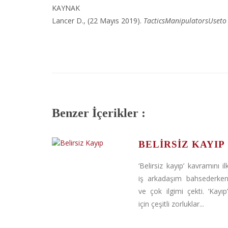
KAYNAK
Lancer D., (22 Mayıs 2019).
TacticsManipulatorsUset
Benzer İçerikler :
BELIRSIZ KAYIP
‘Belirsiz kayıp’ kavramını i
iş arkadaşım bahsederke
ve çok ilgimi çekti. ‘Kayıp
için çeşitli zorluklar...