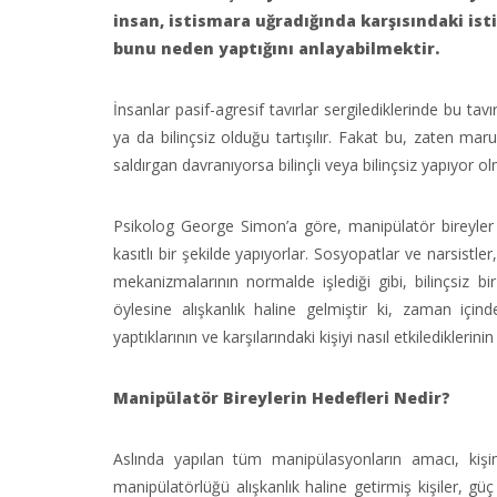
insan, istismara uğradığında karşısındaki isti
bunu neden yaptığını anlayabilmektir.
İnsanlar pasif-agresif tavırlar sergilediklerinde bu tavı
ya da bilinçsiz olduğu tartışılır. Fakat bu, zaten maru
saldırgan davranıyorsa bilinçli veya bilinçsiz yapıyor ol
Psikolog George Simon’a göre, manipülatör bireyler g
kasıtlı bir şekilde yapıyorlar. Sosyopatlar ve narsistle
mekanizmalarının normalde işlediği gibi, bilinçsiz bi
öylesine alışkanlık haline gelmiştir ki, zaman içi
yaptıklarının ve karşılarındaki kişiyi nasıl etkilediklerinin
Manipülatör Bireylerin Hedefleri Nedir?
Aslında yapılan tüm manipülasyonların amacı, kişinin
manipülatörlüğü alışkanlık haline getirmiş kişiler, gü