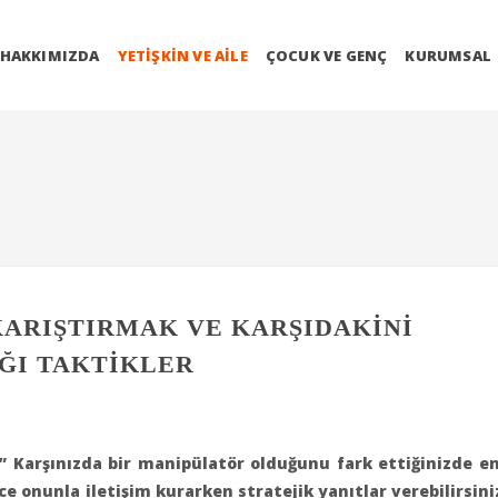
HAKKIMIZDA
YETIŞKIN VE AILE
ÇOCUK VE GENÇ
KURUMSAL
ARIŞTIRMAK VE KARŞIDAKİNİ
ĞI TAKTİKLER
 Karşınızda bir manipülatör olduğunu fark ettiğinizde e
ce onunla iletişim kurarken stratejik yanıtlar verebilirsini