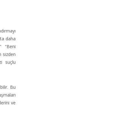
ndırmayı
tta daha
” “Beni
n sizden
zi suçlu
ilir. Bu
uşmaları
lerini ve