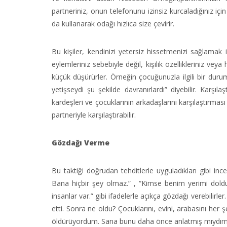
partneriniz, onun telefonunu izinsiz kurcaladığınız içi
da kullanarak odağı hızlıca size çevirir.
Bu kişiler, kendinizi yetersiz hissetmenizi sağlamak 
eylemleriniz sebebiyle değil, kişilik özellikleriniz ve
küçük düşürürler. Örneğin çocuğunuzla ilgili bir dur
yetişseydi şu şekilde davranırlardı” diyebilir. Karşıl
kardeşleri ve çocuklarının arkadaşlarını karşılaştırması d
partneriyle karşılaştırabilir.
Gözdağı Verme
Bu taktiği doğrudan tehditlerle uyguladıkları gibi in
Bana hiçbir şey olmaz.” , “Kimse benim yerimi doldu
insanlar var.” gibi ifadelerle açıkça gözdağı verebilirler
etti. Sonra ne oldu? Çocuklarını, evini, arabasını her 
öldürüyordum. Sana bunu daha önce anlatmış mıydım