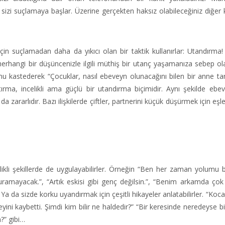
n sizi suçlamaya başlar. Üzerine gerçekten haksız olabileceğiniz diğer k
için suçlamadan daha da yıkıcı olan bir taktik kullanırlar: Utandırma
ya herhangi bir düşüncenizle ilgili müthiş bir utanç yaşamanıza sebep ola
umu kastederek “Çocuklar, nasıl ebeveyn olunacağını bilen bir anne ta
aştırma, incelikli ama güçlü bir utandırma biçimidir. Aynı şekilde ebev
a zararlıdır. Bazı ilişkilerde çiftler, partnerini küçük düşürmek için eşle
celikli şekillerde de uygulayabilirler. Örneğin “Ben her zaman yolumu 
ramayacak.”, “Artık eskisi gibi genç değilsin.”, “Benim arkamda ço
. Ya da sizde korku uyandırmak için çeşitli hikayeler anlatabilirler. “Koca
şeyini kaybetti. Şimdi kim bilir ne haldedir?” “Bir keresinde neredeyse b
?” gibi…