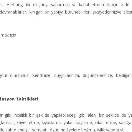
erler. Herhangi bir eleştiriyi saptırmak ve kabul etmemek için türlü 
ranabilirler, kırılgan bir yapıya bürünebilirler, şikâyetlerinizve eleşti
amak için
ur olursunuz. Kendinize, duygularınıza, düşüncelerinize, benliğin
lasyon Taktikleri
gibi incelikli bir şekilde yapılabileceği gibi aleni bir şekilde de yapı
: Suçlama, şikâyet etme, kıyaslama, yalan söyleme, inkâr etme, salağ
k, sahte endişe, sempati, özür, hediyelere boğma, iyilik yapma vb…