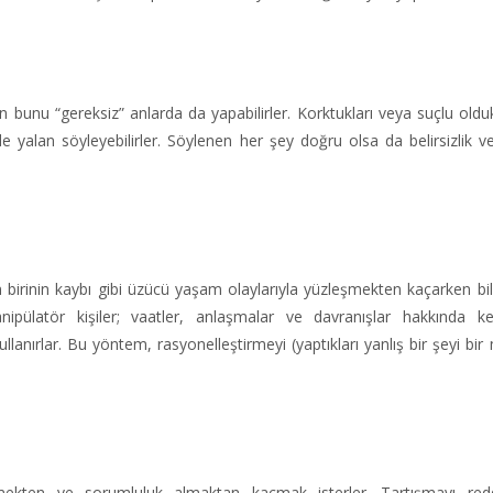
n bunu “gereksiz” anlarda da yapabilirler. Korktukları veya suçlu oldukl
 de yalan söyleyebilirler. Söylenen her şey doğru olsa da belirsizlik v
n birinin kaybı gibi üzücü yaşam olaylarıyla yüzleşmekten kaçarken bil
pülatör kişiler; vaatler, anlaşmalar ve davranışlar hakkında ken
ullanırlar. Bu yöntem, rasyonelleştirmeyi (yaptıkları yanlış bir şeyi bi
mekten ve sorumluluk almaktan kaçmak isterler. Tartışmayı red