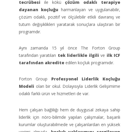
tecrübesi
ile kökü
çözüm odaklı terapiye
dayanan koçluğu
harmanlayan ve uygulanabilir,
çözüm odaklı, pozitif ve ölçülebilir etkili davranış ve
tutum değişiklikleri yaratarak sonuçlara ulaştıran bir
programdır.
Aynı zamanda 15 yıl önce The Forton Group
tarafından yaratılan
tek liderlikle ilgili
ve
ilk ICF
tarafından akredite
edilen koçluk programıdır.
Forton Group
Profesyonel Liderlik Koçluğu
Modeli
olan bir okul. Dolayısıyla Liderlik Gelişimime
odaklı farklı ürün ve hizmetleri de var.
Hem çalışan bağlılığı hem de duygusal zekaya sahip
liderlik için nöro-bilimde yapılan çalışmalar, başarılı
kurumlar oluşturabilmede ve çalışanlardan en yüksek
verimi almada,
koçluk yaklaşımını sergileyen