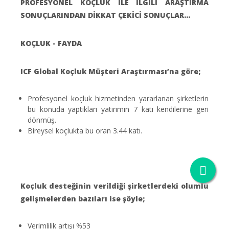
PROFESYONEL KOÇLUK İLE İLGİLİ ARAŞTIRMA
SONUÇLARINDAN DİKKAT ÇEKİCİ SONUÇLAR…
KOÇLUK - FAYDA
ICF Global Koçluk Müşteri Araştırması’na göre;
Profesyonel koçluk hizmetinden yararlanan şirketlerin
bu konuda yaptıkları yatırımın 7 katı kendilerine geri
dönmüş.
Bireysel koçlukta bu oran 3.44 katı.
Koçluk desteğinin verildiği şirketlerdeki olumlu
çerez politikamız
gelişmelerden bazıları ise şöyle;
Verimlilik artışı %53