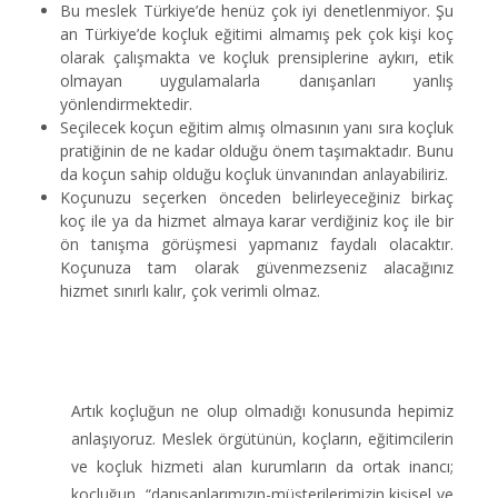
Bu meslek Türkiye’de henüz çok iyi denetlenmiyor. Şu
an Türkiye’de koçluk eğitimi almamış pek çok kişi koç
olarak çalışmakta ve koçluk prensiplerine aykırı, etik
olmayan uygulamalarla danışanları yanlış
yönlendirmektedir.
Seçilecek koçun eğitim almış olmasının yanı sıra koçluk
pratiğinin de ne kadar olduğu önem taşımaktadır. Bunu
da koçun sahip olduğu koçluk ünvanından anlayabiliriz.
Koçunuzu seçerken önceden belirleyeceğiniz birkaç
koç ile ya da hizmet almaya karar verdiğiniz koç ile bir
ön tanışma görüşmesi yapmanız faydalı olacaktır.
Koçunuza tam olarak güvenmezseniz alacağınız
hizmet sınırlı kalır, çok verimli olmaz.
Artık koçluğun ne olup olmadığı konusunda hepimiz
anlaşıyoruz. Meslek örgütünün, koçların, eğitimcilerin
ve koçluk hizmeti alan kurumların da ortak inancı;
koçluğun, “danışanlarımızın-müşterilerimizin kişisel ve