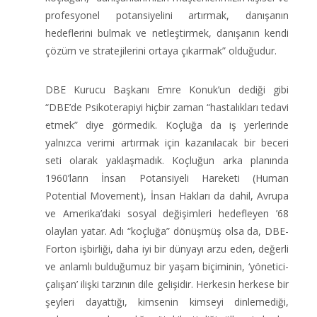
profesyonel potansiyelini artırmak, danışanın
hedeflerini bulmak ve netleştirmek, danışanın kendi
çözüm ve stratejilerini ortaya çıkarmak” olduğudur.
DBE Kurucu Başkanı Emre Konuk’un dediği gibi
“DBE’de Psikoterapiyi hiçbir zaman “hastalıkları tedavi
etmek” diye görmedik. Koçluğa da iş yerlerinde
yalnızca verimi artırmak için kazanılacak bir beceri
seti olarak yaklaşmadık. Koçluğun arka planında
1960’ların İnsan Potansiyeli Hareketi (Human
Potential Movement), İnsan Hakları da dahil, Avrupa
ve Amerika’daki sosyal değişimleri hedefleyen ’68
olayları yatar. Adı “koçluğa” dönüşmüş olsa da, DBE-
Forton işbirliği, daha iyi bir dünyayı arzu eden, değerli
ve anlamlı bulduğumuz bir yaşam biçiminin, ‘yönetici-
çalışan’ ilişki tarzının dile gelişidir. Herkesin herkese bir
şeyleri dayattığı, kimsenin kimseyi dinlemediği,