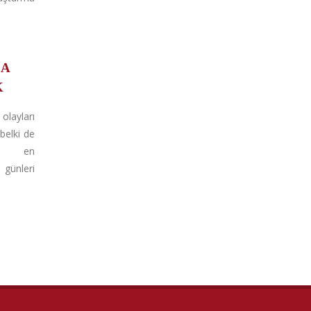
DA
K
olayları
belki de
nı en
ünleri