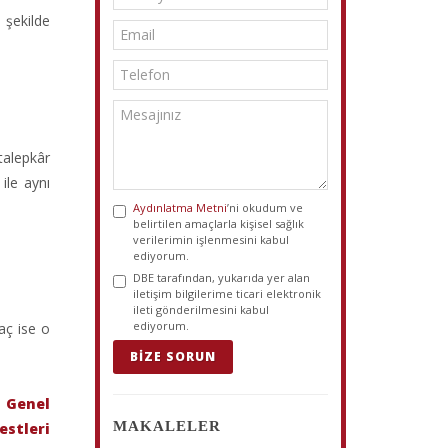
 şekilde
talepkâr
ile aynı
Aydınlatma Metni
’ni okudum ve
belirtilen amaçlarla kişisel sağlık
verilerimin işlenmesini kabul
ediyorum.
DBE tarafından, yukarıda yer alan
iletişim bilgilerime ticari elektronik
ileti gönderilmesini kabul
ediyorum.
aç ise o
BIZE SORUN
,
Genel
MAKALELER
estleri