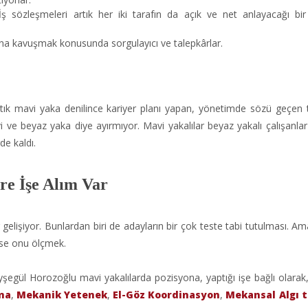
 İş sözleşmeleri artık her iki tarafın da açık ve net anlayacağı bir
mına kavuşmak konusunda sorgulayıcı ve talepkârlar.
Artık mavi yaka denilince kariyer planı yapan, yönetimde sözü geçen 
avi ve beyaz yaka diye ayırmıyor. Mavi yakalılar beyaz yakalı çalışanlar 
de kaldı.
re İşe Alım Var
elişiyor. Bunlardan biri de adayların bir çok teste tabi tutulması. Am
e ise onu ölçmek.
şegül Horozoğlu mavi yakalılarda pozisyona, yaptığı işe bağlı olarak
ma
,
Mekanik Yetenek
,
El-Göz Koordinasyon
,
Mekansal Algı t