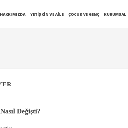
HAKKIMIZDA
YETIŞKIN VE AILE
ÇOCUK VE GENÇ
KURUMSAL
YER
Nasıl Değişti?
iyorlar.