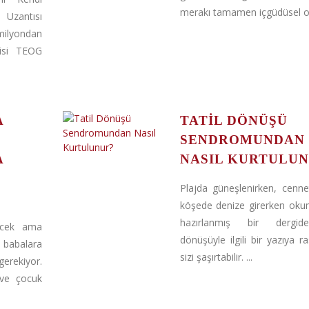
merakı tamamen içgüdüsel ol
 Uzantısı
ilyondan
cisi TEOG
A
TATIL DÖNÜŞÜ
SENDROMUNDAN
A
NASIL KURTULU
Plajda güneşlenirken, cenne
köşede denize girerken oku
hazırlanmış bir dergid
lecek ama
dönüşüyle ilgili bir yazıya r
 babalara
sizi şaşırtabilir. ...
ekiyor.
 ve çocuk