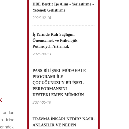
DBE Bestfit İşe Alım - Yerleştirme -
Yetenek Geliştirme
2026-02-16
İş Yerinde Ruh Sağlığını
Önemsemek ve Psikolojik
Potansiyeli Artırmak
2025-09-13
PASS BİLİŞSEL MÜDAHALE
PROGRAMI İLE
ÇOCUĞUNUZUN BİLİŞSEL
PERFORMANSINI
DESTEKLEMEK MÜMKÜN
K
2024-05-10
i andan
in içine
TRAVMA İNKÂRI NEDİR? NASIL
ANLAŞILIR VE NEDEN
erindeki