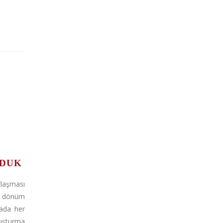
RDUK
zlaşması
n dönüm
yada her
luşturma