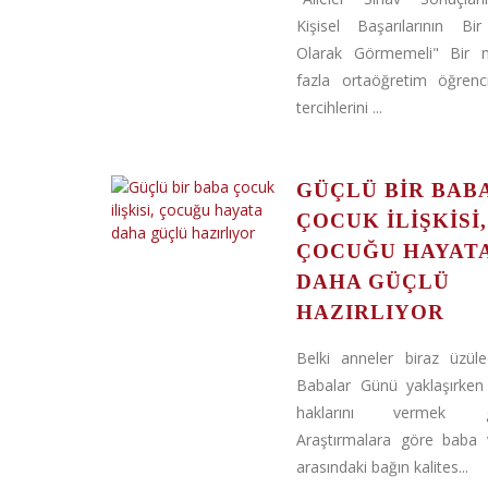
Kişisel Başarılarının Bir
Olarak Görmemeli" Bir m
fazla ortaöğretim öğren
tercihlerini ...
GÜÇLÜ BIR BAB
ÇOCUK ILIŞKISI,
ÇOCUĞU HAYAT
DAHA GÜÇLÜ
HAZIRLIYOR
Belki anneler biraz üzü
Babalar Günü yaklaşırken
haklarını vermek ger
Araştırmalara göre baba
arasındaki bağın kalites...