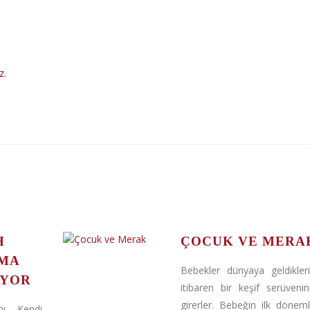
ız
.
H
ÇOCUK VE MERA
AMA
Bebekler dünyaya geldikler
ÜYOR
itibaren bir keşif serüvenin
girerler. Bebeğin ilk döneml
ını Kendi