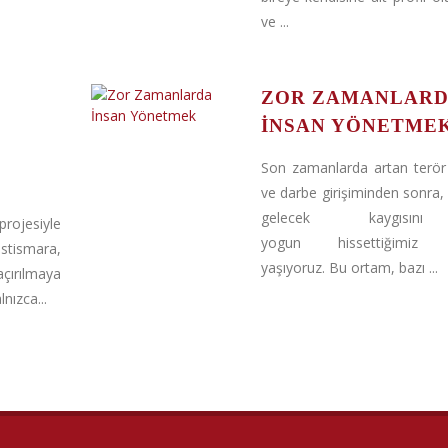
ve ...
ZOR ZAMANLAR
İNSAN YÖNETME
Son zamanlarda artan terör 
ve darbe girişiminden sonra, 
gelecek kaygısı
rojesiyle
yogun hissettiğimiz g
istismara,
yaşıyoruz. Bu ortam, bazı ...
çırılmaya
nızca...