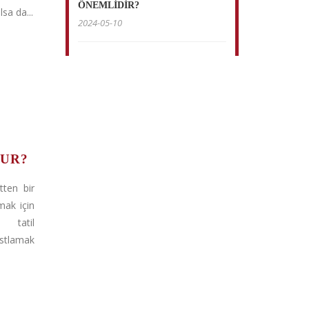
ÖNEMLİDİR?
sa da...
2024-05-10
NUR?
tten bir
mak için
e tatil
astlamak