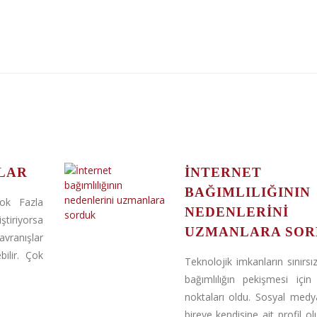
LAR
İNTERNET
BAĞIMLILIĞININ
Çok Fazla
NEDENLERINI
tiriyorsa
UZMANLARA SO
ranışlar
ilir. Çok
Teknolojik imkanların sınırsı
bağımlılığın pekişmesi içi
noktaları oldu. Sosyal med
bireye kendisine ait profil o