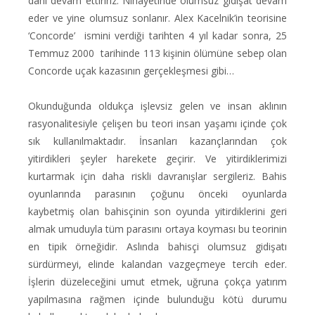
dahi devam ettiririz. Nihayetinde olumsuz gidişat devam
eder ve yine olumsuz sonlanır. Alex Kacelnik’in teorisine
‘Concorde’
ismini verdiği tarihten 4 yıl kadar sonra, 25
Temmuz 2000 tarihinde 113 kişinin ölümüne sebep olan
Concorde uçak kazasının gerçekleşmesi gibi…
Okunduğunda oldukça işlevsiz gelen ve insan aklının
rasyonalitesiyle çelişen bu teori insan yaşamı içinde çok
sık kullanılmaktadır. İnsanları kazançlarından çok
yitirdikleri şeyler harekete geçirir. Ve yitirdiklerimizi
kurtarmak için daha riskli davranışlar sergileriz. Bahis
oyunlarında parasının çoğunu önceki oyunlarda
kaybetmiş olan bahisçinin son oyunda yitirdiklerini geri
almak umuduyla tüm parasını ortaya koyması bu teorinin
en tipik örneğidir. Aslında bahisçi olumsuz gidişatı
sürdürmeyi, elinde kalandan vazgeçmeye tercih eder.
İşlerin düzeleceğini umut etmek, uğruna çokça yatırım
yapılmasına rağmen içinde bulunduğu kötü durumu