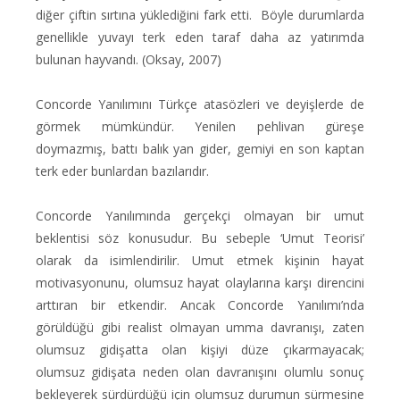
diğer çiftin sırtına yüklediğini fark etti. Böyle durumlarda
genellikle yuvayı terk eden taraf daha az yatırımda
bulunan hayvandı. (Oksay, 2007)
Concorde Yanılımını Türkçe atasözleri ve deyişlerde de
görmek mümkündür. Yenilen pehlivan güreşe
doymazmış, battı balık yan gider, gemiyi en son kaptan
terk eder bunlardan bazılarıdır.
Concorde Yanılımında gerçekçi olmayan bir umut
beklentisi söz konusudur. Bu sebeple ‘Umut Teorisi’
olarak da isimlendirilir. Umut etmek kişinin hayat
motivasyonunu, olumsuz hayat olaylarına karşı direncini
arttıran bir etkendir. Ancak Concorde Yanılımı’nda
görüldüğü gibi realist olmayan umma davranışı, zaten
olumsuz gidişatta olan kişiyi düze çıkarmayacak;
olumsuz gidişata neden olan davranışını olumlu sonuç
bekleyerek sürdürdüğü için olumsuz durumun sürmesine