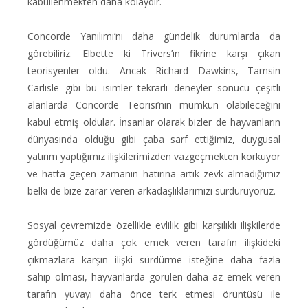
kabullenmekten daha kolaydır.
Concorde Yanılımı’nı daha gündelik durumlarda da
görebiliriz. Elbette ki Trivers’ın fikrine karşı çıkan
teorisyenler oldu. Ancak Richard Dawkins, Tamsin
Carlisle gibi bu isimler tekrarlı deneyler sonucu çeşitli
alanlarda Concorde Teorisi’nin mümkün olabileceğini
kabul etmiş oldular. İnsanlar olarak bizler de hayvanların
dünyasında olduğu gibi çaba sarf ettiğimiz, duygusal
yatırım yaptığımız ilişkilerimizden vazgeçmekten korkuyor
ve hatta geçen zamanın hatırına artık zevk almadığımız
belki de bize zarar veren arkadaşlıklarımızı sürdürüyoruz.
Sosyal çevremizde özellikle evlilik gibi karşılıklı ilişkilerde
gördüğümüz daha çok emek veren tarafın ilişkideki
çıkmazlara karşın ilişki sürdürme isteğine daha fazla
sahip olması, hayvanlarda görülen daha az emek veren
tarafın yuvayı daha önce terk etmesi örüntüsü ile