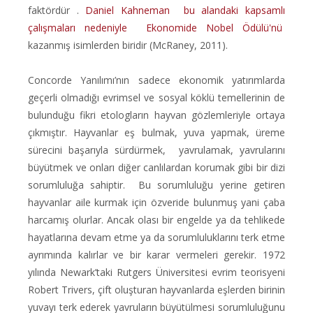
faktördür .
Daniel Kahneman bu alandaki kapsamlı
çalışmaları nedeniyle
Ekonomide Nobel Ödülü'nü
kazanmış isimlerden biridir (McRaney, 2011).
Concorde Yanılımı’nın sadece ekonomik yatırımlarda
geçerli olmadığı evrimsel ve sosyal köklü temellerinin de
bulunduğu fikri etologların hayvan gözlemleriyle ortaya
çıkmıştır. Hayvanlar eş bulmak, yuva yapmak, üreme
sürecini başarıyla sürdürmek,
yavrulamak, yavrularını
büyütmek ve onları diğer canlılardan korumak gibi bir dizi
sorumluluğa sahiptir. Bu sorumluluğu yerine getiren
hayvanlar aile kurmak için özveride bulunmuş yani çaba
harcamış olurlar. Ancak olası bir engelde ya da tehlikede
hayatlarına devam etme ya da sorumluluklarını terk etme
ayrımında kalırlar ve bir karar vermeleri gerekir. 1972
yılında Newark’taki Rutgers Üniversitesi evrim teorisyeni
Robert Trivers, çift oluşturan hayvanlarda eşlerden birinin
yuvayı terk ederek yavruların büyütülmesi sorumluluğunu