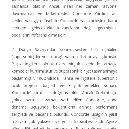
zamansal olabilir. Ancak insan her zaman rasyonel
davranamaz ve farketmeden Concorde Yanılımı adı
verilen yanılgıya düşebilir. Concorde Yanılımı kişinin karar
verirken gelecekteki kazançlarını değil geçmişteki
bedellerini referans almasıdır.
2. Dünya Savaşı’ndan sonra sesten hızlı uçabilen
(supersonic) bir yolcu uçağı yapma fikri ortaya çıkmıştır.
Başta İngiltere olmak üzere birçok ülkede bu amaçla
komiteler kurulmuştur ve süpersonik bir jet tasarlanmaya
başlanmıştır. 1962 yılında Fransa ve İngiltere supersonic
uçak projesini başlattı ve 7 yıllık emekleri sonucu
‘Concorde’ isimli jet doğmuş oldu. Ancak üretimi için
çokça para ve zaman sarf edilen Concorde, daha
deneme uçuşunda beklentilerin altında performans
sergiledi ve başarısız bulundu. Concorde uçağının yakıt
maliyeti çok yüksekti ve yolcu kapasitesi azdı. Ayrıca
güvenirliği yeterli bulunmamıştı. Buna rağmen uçağın