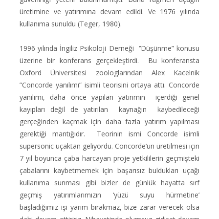
üretimine ve yatırımına devam edildi. Ve 1976 yılında
kullanıma sunuldu (Teger, 1980).
1996 yılında İngiliz Psikoloji Derneği
‘’Düşünme” konusu
üzerine bir konferans gerçekleştirdi.
Bu konferansta
Oxford Üniversitesi zoologlarından Alex Kacelnik
”Concorde yanılımı” isimli teorisini ortaya attı. Concorde
yanılımı, daha önce yapılan yatırımın
içerdiği genel
kayıpları değil de yatırılan
kaynağın
kaybedileceği
gerçeğinden kaçmak için daha fazla yatırım yapılması
gerektiği mantığıdır.
Teorinin ismi Concorde isimli
supersonic uçaktan geliyordu. Concorde’un üretilmesi için
7 yıl boyunca çaba harcayan proje yetkililerin geçmişteki
çabalarını kaybetmemek için başarısız buldukları uçağı
kullanıma sunması gibi bizler de günlük hayatta sırf
geçmiş yatırımlarımızın ‘yüzü suyu hürmetine’
başladığımız işi yarım bırakmaz, bize zarar verecek olsa